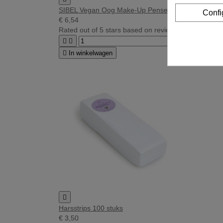
SIBEL Vegan Oog Make-Up Penseel 4 Eyes
Confi
€ 6,54
Rated
out of 5 stars based on
review(s)





In winkelwagen

Harsstrips 100 stuks
€ 3,50