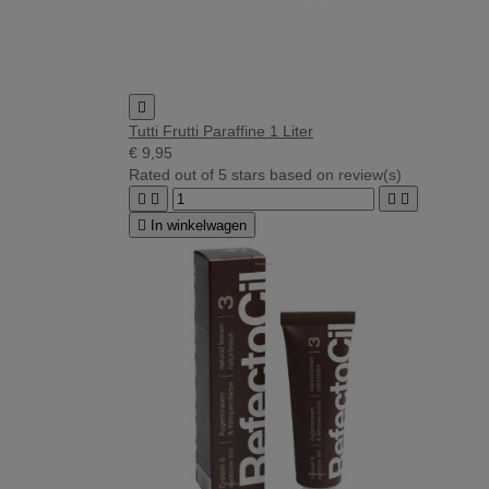

Tutti Frutti Paraffine 1 Liter
€ 9,95
Rated
out of 5 stars based on
review(s)





In winkelwagen