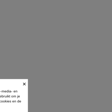
×
e-media- en
ebruikt om je
 cookies en de