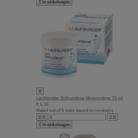

In winkelwagen

Laufwunder Schrundena klovencrème 75 ml
€ 5,15
Rated
out of 5 stars based on
review(s)





In winkelwagen