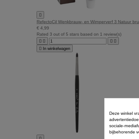

RefectoCil Wenkbrauw- en Wimperverf 3 Natuur bru
€ 4,99
Rated
3
out of 5 stars based on
1
review(s)





In winkelwagen
Deze winkel vr
advertentiedoe
sociale-mediafu
bijbehorende 
