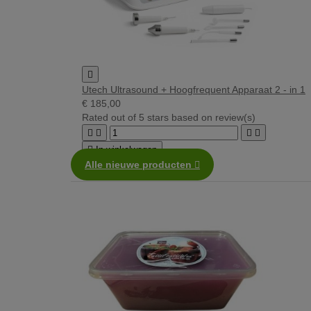

Utech Ultrasound + Hoogfrequent Apparaat 2 - in 1
€ 185,00
Rated
out of 5 stars based on
review(s)





In winkelwagen
Alle nieuwe producten
