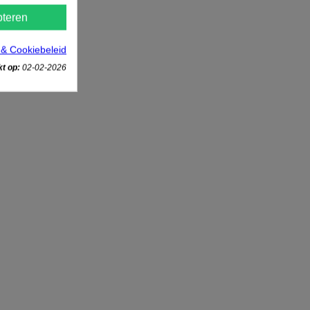
teren
 & Cookiebeleid
t op:
02-02-2026