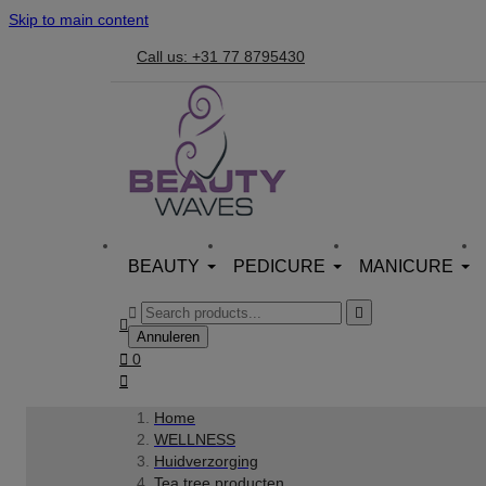
Skip to main content
Call us: +31 77 8795430
BEAUTY
PEDICURE
MANICURE



Annuleren

0

Home
WELLNESS
Huidverzorging
Tea tree producten