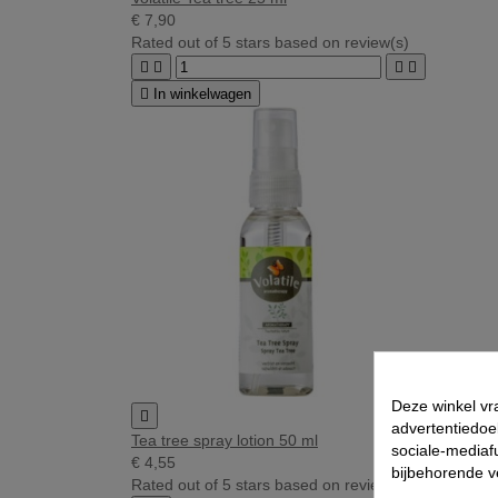
€ 7,90
Rated
out of 5 stars based on
review(s)





In winkelwagen
Deze winkel vr

advertentiedoe
Tea tree spray lotion 50 ml
sociale-mediafu
€ 4,55
bijbehorende 
Rated
out of 5 stars based on
review(s)