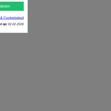
teren
 & Cookiebeleid
t op:
02-02-2026