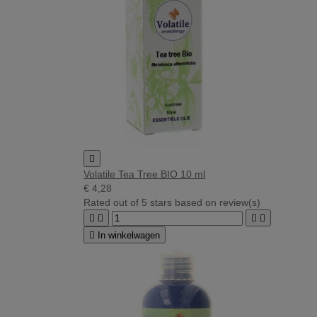

Volatile Tea Tree BIO 10 ml
€ 4,28
Rated
out of 5 stars based on
review(s)





In winkelwagen