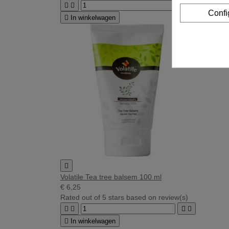




Confi

In winkelwagen

Volatile Tea tree balsem 100 ml
€ 6,25
Rated
out of 5 stars based on
review(s)





In winkelwagen