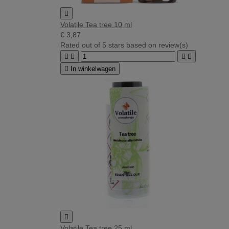

Volatile Tea tree 10 ml
€ 3,87
Rated
out of 5 stars based on
review(s)





In winkelwagen

Volatile Tea tree 25 ml