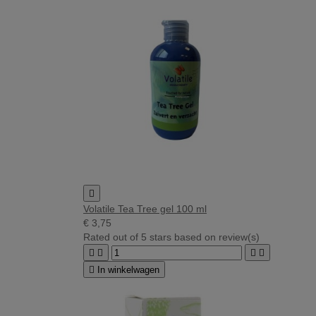

Volatile Tea Tree gel 100 ml
€ 3,75
Rated
out of 5 stars based on
review(s)





In winkelwagen