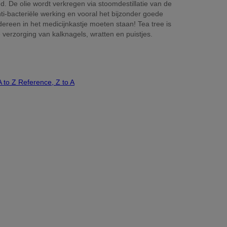
nd. De olie wordt verkregen via stoomdestillatie van de
nti-bacteriële werking en vooral het bijzonder goede
dereen in het medicijnkastje moeten staan! Tea tree is
e verzorging van kalknagels, wratten en puistjes.
A to Z
Reference, Z to A