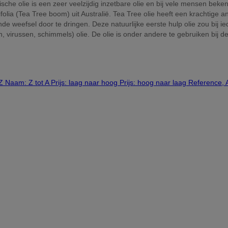
ische olie is een zeer veelzijdig inzetbare olie en bij vele mensen beke
olia (Tea Tree boom) uit Australië. Tea Tree olie heeft een krachtige a
 weefsel door te dringen. Deze natuurlijke eerste hulp olie zou bij ie
 virussen, schimmels) olie. De olie is onder andere te gebruiken bij d
 Z
Naam: Z tot A
Prijs: laag naar hoog
Prijs: hoog naar laag
Reference, 