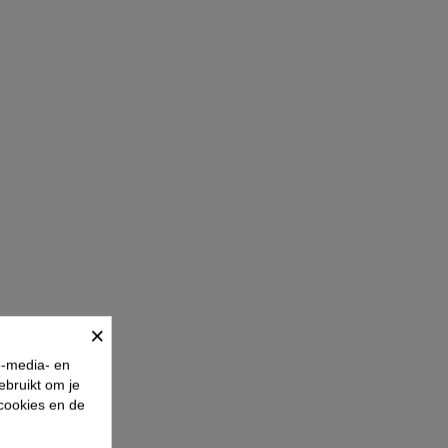
×
e-media- en
ebruikt om je
 cookies en de