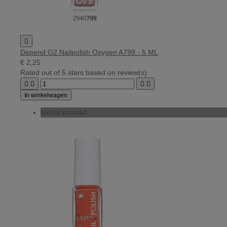

Depend O2 Nailpolish Oxygen A799 - 5 ML
€ 2,25
Rated
out of 5 stars based on
review(s)




In winkelwagen
Niet op voorraad