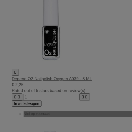

Depend O2 Nailpolish Oxygen A039 - 5 ML
€ 2,25
Rated
out of 5 stars based on
review(s)




In winkelwagen
Niet op voorraad