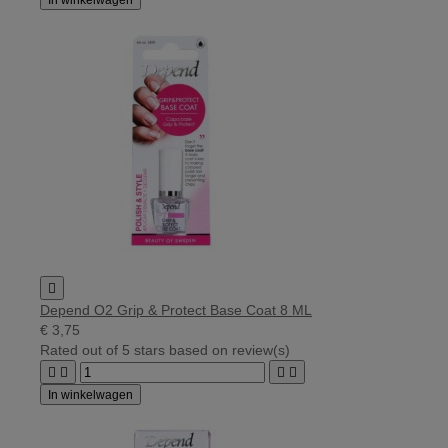

Depend O2 Grip & Protect Base Coat 8 ML
€ 3,75
Rated
out of 5 stars based on
review(s)




In winkelwagen