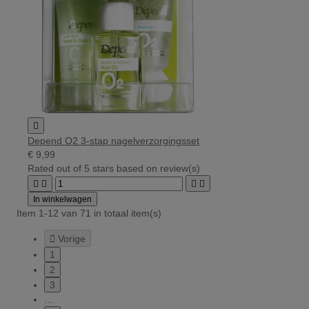

Depend O2 3-stap nagelverzorgingsset
€ 9,99
Rated
out of 5 stars based on
review(s)




In winkelwagen
Item 1-12 van 71 in totaal item(s)

Vorige
1
2
3
…