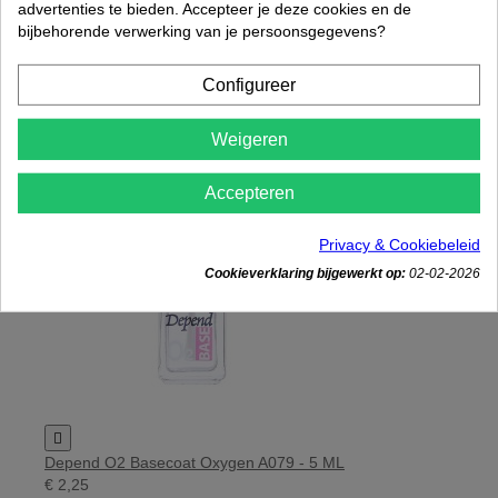
advertenties te bieden. Accepteer je deze cookies en de
Depend O2 Nailpolish Oxygen A040 - 5 ML
bijbehorende verwerking van je persoonsgegevens?
€ 2,25
Rated
out of 5 stars based on
review(s)
Configureer




In winkelwagen
Weigeren
Accepteren
Privacy & Cookiebeleid
Cookieverklaring bijgewerkt op:
02-02-2026

Depend O2 Basecoat Oxygen A079 - 5 ML
€ 2,25