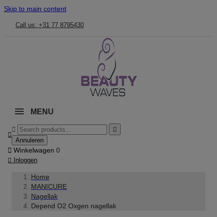
Skip to main content
Call us: +31 77 8795430
MENU



Annuleren

Winkelwagen
0

Inloggen
Home
MANICURE
Nagellak
Depend O2 Oxgen nagellak