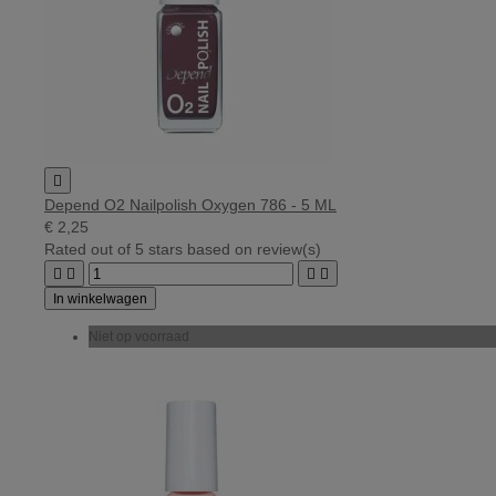

Depend O2 Nailpolish Oxygen 786 - 5 ML
€ 2,25
Rated
out of 5 stars based on
review(s)




In winkelwagen
Niet op voorraad