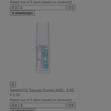
Rated
out of 5 stars based on
review(s)




In winkelwagen

Depend O2 Topcoat Oxygen A080 - 5 ML
€ 2,25
Rated
out of 5 stars based on
review(s)




In winkelwagen