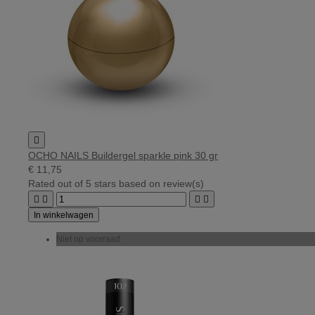

OCHO NAILS Buildergel sparkle pink 30 gr
€ 11,75
Rated
out of 5 stars based on
review(s)




In winkelwagen
Niet op voorraad