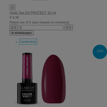

Yoshi Top UV PROTECT 10 ml
€ 9,95
Rated
out of 5 stars based on
review(s)




In winkelwagen
Aanbieding!
-20%