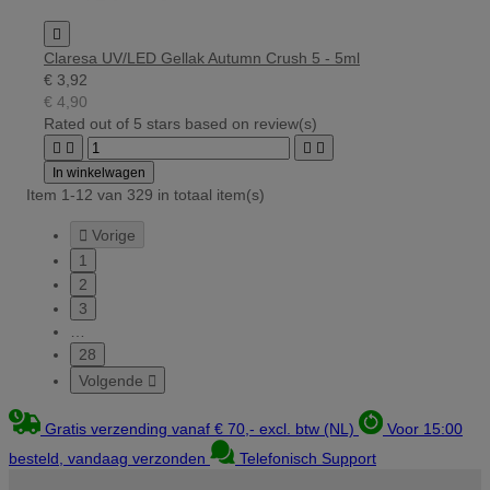

Claresa UV/LED Gellak Autumn Crush 5 - 5ml
€ 3,92
€ 4,90
Rated
out of 5 stars based on
review(s)




In winkelwagen
Item 1-12 van 329 in totaal item(s)

Vorige
1
2
3
…
28
Volgende

Gratis verzending vanaf € 70,- excl. btw (NL)
Voor 15:00
besteld, vandaag verzonden
Telefonisch Support