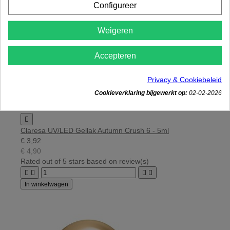
Configureer
Weigeren
Accepteren
Privacy & Cookiebeleid
Cookieverklaring bijgewerkt op:
02-02-2026

Claresa UV/LED Gellak Autumn Crush 6 - 5ml
€ 3,92
€ 4,90
Rated
out of 5 stars based on
review(s)




In winkelwagen