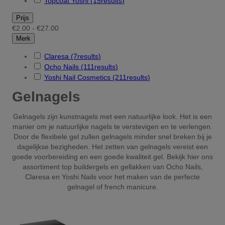
Topcoat Yoshi
(15
results
)
Prijs
€2.00 - €27.00
Merk
Claresa
(7
results
)
Ocho Nails
(111
results
)
Yoshi Nail Cosmetics
(211
results
)
Gelnagels
Gelnagels zijn kunstnagels met een natuurlijke look. Het is een
manier om je natuurlijke nagels te verstevigen en te verlengen.
Door de flexibele gel zullen gelnagels minder snel breken bij je
dagelijkse bezigheden. Het zetten van gelnagels vereist een
goede voorbereiding en een goede kwaliteit gel. Bekijk hier ons
assortiment top buildergels en gellakken van Ocho Nails,
Claresa en Yoshi Nails voor het maken van de perfecte
gelnagel of french manicure.