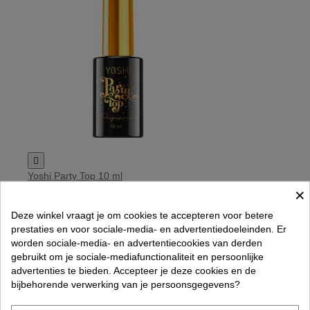

Yoshi Party Top 10 ml
€ 9,50
×
Rated
out of 5 stars based on
review(s)
Deze winkel vraagt je om cookies te accepteren voor betere




prestaties en voor sociale-media- en advertentiedoeleinden. Er
In winkelwagen
worden sociale-media- en advertentiecookies van derden
gebruikt om je sociale-mediafunctionaliteit en persoonlijke
Aanbieding!
advertenties te bieden. Accepteer je deze cookies en de
bijbehorende verwerking van je persoonsgegevens?
-20%