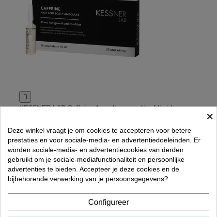

KESSNER LAB Caffeïne Ampullen voor Hoofdhuid en
×
Haren 10 x 10 ML
€ 15,95
Deze winkel vraagt je om cookies te accepteren voor betere
Rated
out of 5 stars based on
review(s)
prestaties en voor sociale-media- en advertentiedoeleinden. Er




worden sociale-media- en advertentiecookies van derden
In winkelwagen
gebruikt om je sociale-mediafunctionaliteit en persoonlijke
advertenties te bieden. Accepteer je deze cookies en de
bijbehorende verwerking van je persoonsgegevens?
Configureer