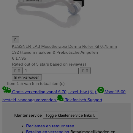

KESSNER LAB Mesotherapie Derma Roller Kit 0,75 mm
192 titanium naalden & Prebiotische Ampullen
€ 17,95
Rated
out of 5 stars based on
review(s)




In winkelwagen
Item 1-5 van 5 in totaal item(s)
Gratis verzending vanaf € 70,- excl. btw (NL)
Voor 15:00
besteld, vandaag verzonden
Telefonisch Support
Klantenservice
Toggle klantenservice links

Reclames en retourneren
Betaling en verzending
Betaalmogelijkheden en