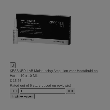

KESSNER LAB Moisturising Ampullen voor Hoofdhuid en
Haren 10 x 10 ML
€ 15,95
Rated
out of 5 stars based on
review(s)




In winkelwagen