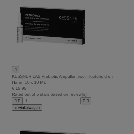

KESSNER LAB Prebiotic Ampullen voor Hoofdhuid en
Haren 10 x 10 ML
€ 15,95
Rated
out of 5 stars based on
review(s)




In winkelwagen