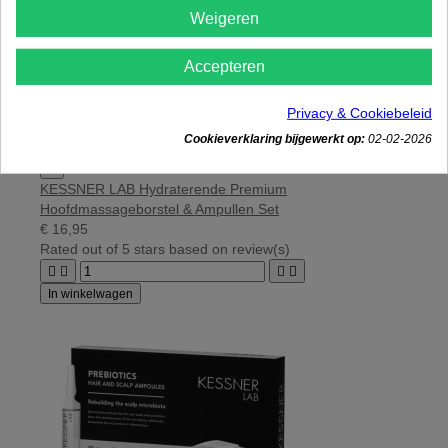
Weigeren
Accepteren
Privacy & Cookiebeleid
Cookieverklaring bijgewerkt op:
02-02-2026

KESSNER LAB Hydraterende Premium
Hoofdmassageborstel & Ampullen Set
€ 16,95
Rated
out of 5 stars based on
review(s)




In winkelwagen