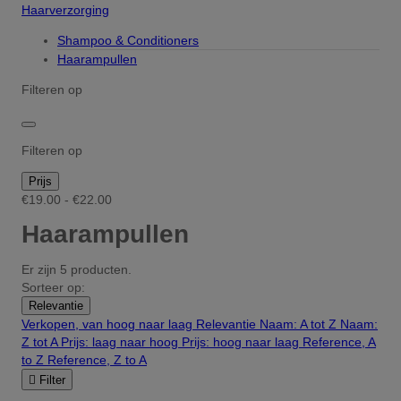
Haarverzorging
Shampoo & Conditioners
Haarampullen
Filteren op
Filteren op
Prijs
€19.00 - €22.00
Haarampullen
Er zijn 5 producten.
Sorteer op:
Relevantie
Verkopen, van hoog naar laag
Relevantie
Naam: A tot Z
Naam:
Z tot A
Prijs: laag naar hoog
Prijs: hoog naar laag
Reference, A
to Z
Reference, Z to A

Filter