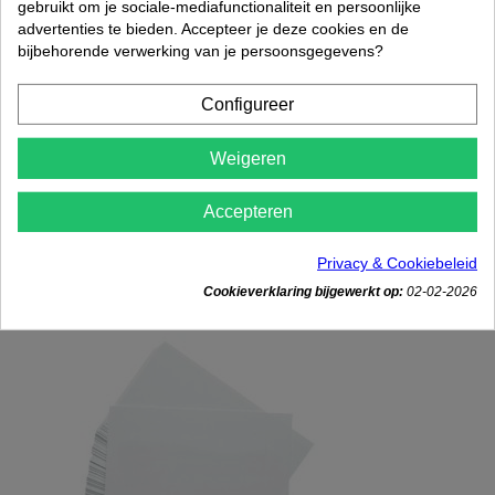
gebruikt om je sociale-mediafunctionaliteit en persoonlijke
advertenties te bieden. Accepteer je deze cookies en de
bijbehorende verwerking van je persoonsgegevens?
Configureer

Afdrukraam Complete Set met tas
Weigeren
€ 49,95
Rated
out of 5 stars based on
review(s)
Accepteren




In winkelwagen
Privacy & Cookiebeleid
Niet op voorraad
Cookieverklaring bijgewerkt op:
02-02-2026