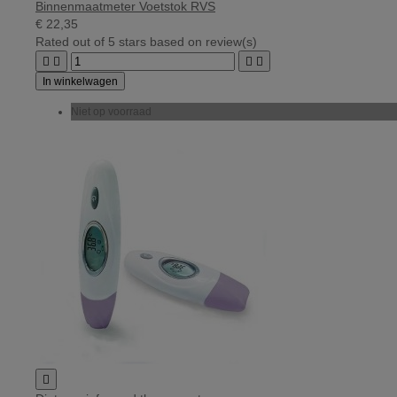
Binnenmaatmeter Voetstok RVS
€ 22,35
Rated
out of 5 stars based on
review(s)




In winkelwagen
Niet op voorraad
