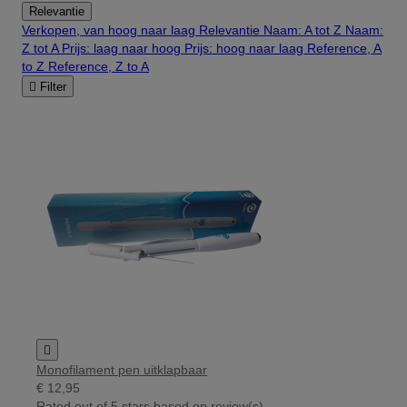
Relevantie
Verkopen, van hoog naar laag
Relevantie
Naam: A tot Z
Naam:
Z tot A
Prijs: laag naar hoog
Prijs: hoog naar laag
Reference, A
to Z
Reference, Z to A

Filter

Monofilament pen uitklapbaar
€ 12,95
Rated
out of 5 stars based on
review(s)