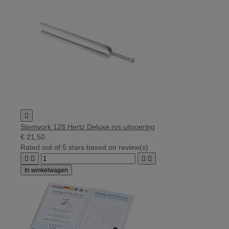

Stemvork 128 Hertz Deluxe rvs uitvoering
€ 21,50
Rated
out of 5 stars based on
review(s)




In winkelwagen