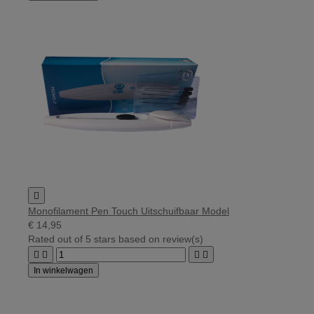

Monofilament Pen Touch Uitschuifbaar Model
€ 14,95
Rated
out of 5 stars based on
review(s)




In winkelwagen