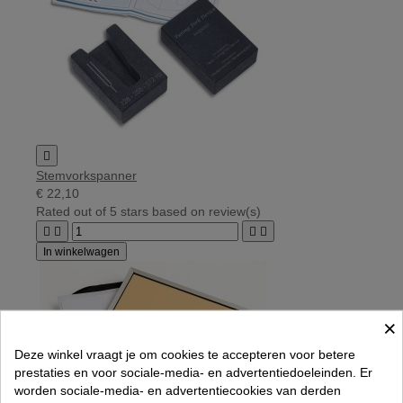

Stemvorkspanner
€ 22,10
Rated
out of 5 stars based on
review(s)




In winkelwagen
×
Deze winkel vraagt je om cookies te accepteren voor betere
prestaties en voor sociale-media- en advertentiedoeleinden. Er
worden sociale-media- en advertentiecookies van derden