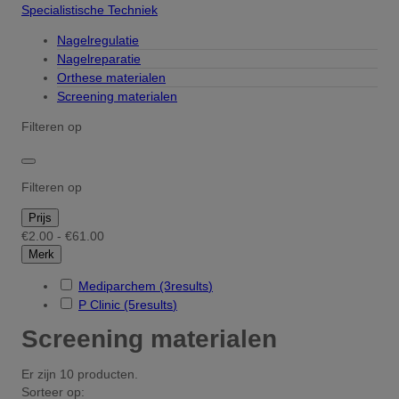
Specialistische Techniek
Nagelregulatie
Nagelreparatie
Orthese materialen
Screening materialen
Filteren op
Filteren op
Prijs
€2.00 - €61.00
Merk
Mediparchem
(3
results
)
P Clinic
(5
results
)
Screening materialen
Er zijn 10 producten.
Sorteer op: