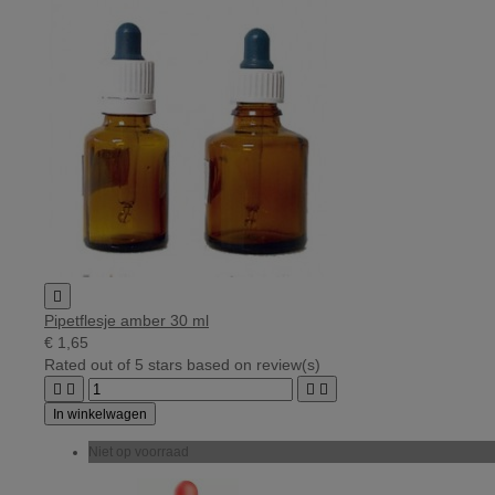

Pipetflesje amber 30 ml
€ 1,65
Rated
out of 5 stars based on
review(s)




In winkelwagen
Niet op voorraad