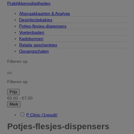
Praktijkbenodigdheden
Afspraakkaarten & Analyse
Desinfectiebakjes
Potjes-flesjes-dispensers
Voetenbaden
Kadobonnen
Relatie geschenkjes
Opvangschalen
Filteren op
Filteren op
Prijs
€0.00 - €7.00
Merk
P Clinic
(1
result
)
Potjes-flesjes-dispensers