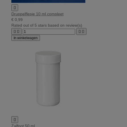

Druppelflesje 10 ml compleet
€ 0,99
Rated
out of 5 stars based on
review(s)




In winkelwagen

Zalfpot 50 ml