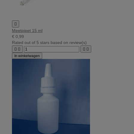

Meetpipet 15 ml
€ 0,99
Rated
out of 5 stars based on
review(s)




In winkelwagen