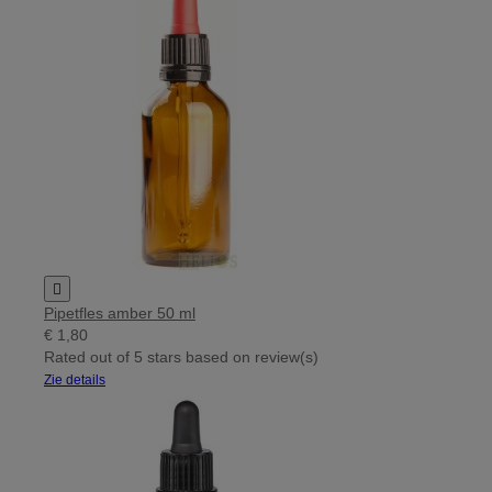

Pipetfles amber 50 ml
€ 1,80
Rated
out of 5 stars based on
review(s)
Zie details