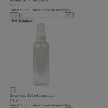
Alcohol Dispenser 250 ml
€ 3,65
Rated
out of 5 stars based on
review(s)




In winkelwagen

Sprayflesje 100 ml transparant
€ 1,25
Rated
out of 5 stars based on
review(s)