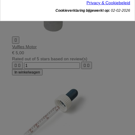
Privacy & Cookiebeleid
Cookieverklaring bijgewerkt op:
02-02-2026

Vulfles Motor
€ 5,00
Rated
out of 5 stars based on
review(s)




In winkelwagen