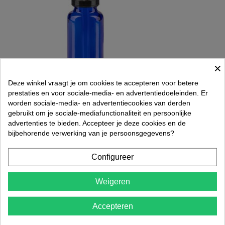
×
Deze winkel vraagt je om cookies te accepteren voor betere
prestaties en voor sociale-media- en advertentiedoeleinden. Er

worden sociale-media- en advertentiecookies van derden
Pipetflesje Blauw met garantiesluiting 15ml
gebruikt om je sociale-mediafunctionaliteit en persoonlijke
€ 1,73
advertenties te bieden. Accepteer je deze cookies en de
Rated
out of 5 stars based on
review(s)
bijbehorende verwerking van je persoonsgegevens?




In winkelwagen
Configureer
Weigeren
Accepteren