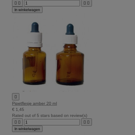




In winkelwagen

Pipetflesje amber 20 ml
€ 1,45
Rated
out of 5 stars based on
review(s)




In winkelwagen