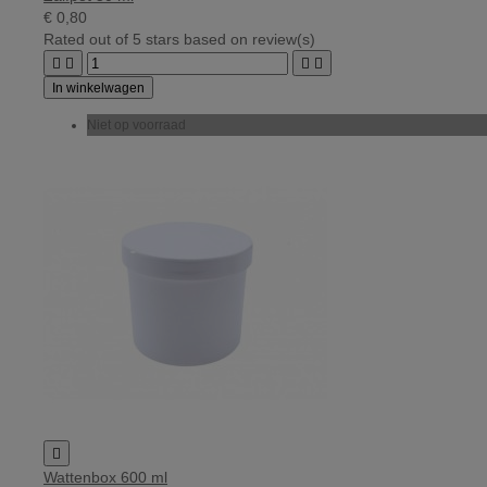
€ 0,80
Rated
out of 5 stars based on
review(s)




In winkelwagen
Niet op voorraad

Wattenbox 600 ml