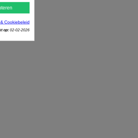
teren
 & Cookiebeleid
t op:
02-02-2026