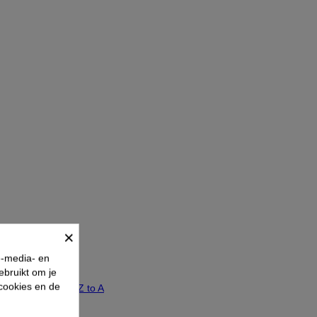
×
e-media- en
ebruikt om je
 cookies en de
A to Z
Reference, Z to A