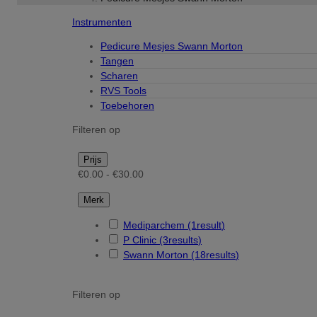
Instrumenten
Pedicure Mesjes Swann Morton
Tangen
Scharen
RVS Tools
Toebehoren
Filteren op
Prijs
€0.00 - €30.00
Merk
Mediparchem
(1
result
)
P Clinic
(3
results
)
Swann Morton
(18
results
)
Filteren op