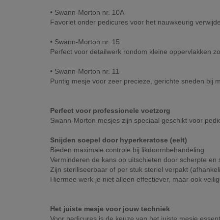
• Swann-Morton nr. 10A
Favoriet onder pedicures voor het nauwkeurig verwijd
• Swann-Morton nr. 15
Perfect voor detailwerk rondom kleine oppervlakken zoa
• Swann-Morton nr. 11
Puntig mesje voor zeer precieze, gerichte sneden bij m
Perfect voor professionele voetzorg
Swann-Morton mesjes zijn speciaal geschikt voor pedic
Snijden soepel door hyperkeratose (eelt)
Bieden maximale controle bij likdoornbehandeling
Verminderen de kans op uitschieten door scherpte en st
Zijn steriliseerbaar of per stuk steriel verpakt (afhankel
Hiermee werk je niet alleen effectiever, maar ook veilig
Het juiste mesje voor jouw techniek
Voor pedicures is de keuze van het juiste mesje essenti