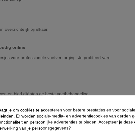
overzichtelijk bij elkaar.
oudig online
jes voor professionele voetverzorging. Je profiteert van:
wen en bied cliënten de beste voetbehandeling.
aagt je om cookies te accepteren voor betere prestaties en voor social
leinden. Er worden sociale-media- en advertentiecookies van derden g
nctionaliteit en persoonlijke advertenties te bieden. Accepteer je deze
 Z
Naam: Z tot A
Prijs: laag naar hoog
Prijs: hoog naar laag
Reference, 
verwerking van je persoonsgegevens?