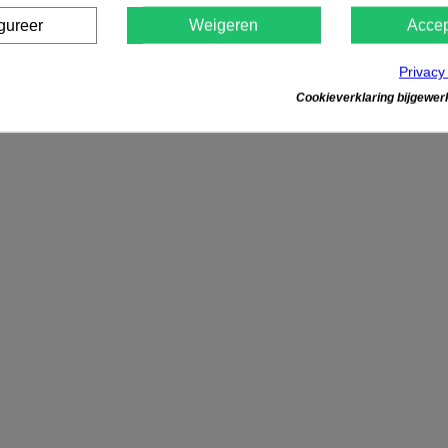
gureer
Weigeren
Accep
Privacy
Cookieverklaring bijgewerk