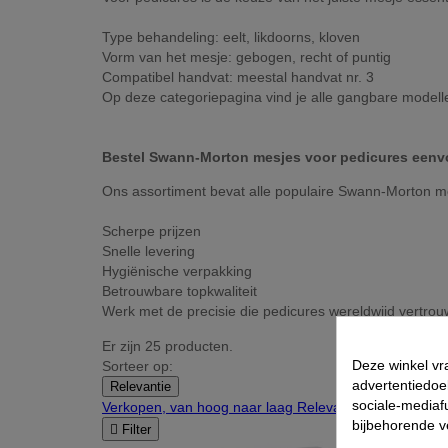
Type behandeling: eelt, likdoorns, kloven
Vorm van het mesje: gebogen, recht of puntig
Compatibel handvat: meestal handvat nr. 3
Op deze categoriepagina vind je alle gangbare modellen 
Bestel Swann-Morton mesjes voor pedicures eenv
Ons assortiment bevat alle populaire Swann-Morton mes
Scherpe prijzen
Snelle levering
Hygiënische verpakking
Betrouwbare topkwaliteit
Werk met de precisie die pedicures wereldwijd vertrou
Er zijn 25 producten.
Deze winkel vr
Sorteer op:
advertentiedoe
Relevantie
sociale-mediafu
Verkopen, van hoog naar laag
Relevantie
Naam: A tot
bijbehorende 

Filter