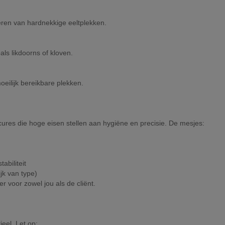
eren van hardnekkige eeltplekken.
ls likdoorns of kloven.
oeilijk bereikbare plekken.
ures die hoge eisen stellen aan hygiëne en precisie. De mesjes:
abiliteit
ijk van type)
er voor zowel jou als de cliënt.
eel. Let op: