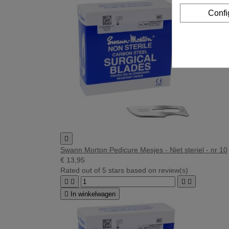
Confi

Swann Morton Pedicure Mesjes - Niet steriel - nr 10
€ 13,95
Rated
out of 5 stars based on
review(s)





In winkelwagen