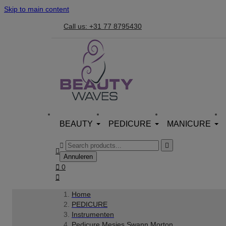
Skip to main content
Call us: +31 77 8795430
BEAUTY
PEDICURE
MANICURE



Annuleren

0

Home
PEDICURE
Instrumenten
Pedicure Mesjes Swann Morton