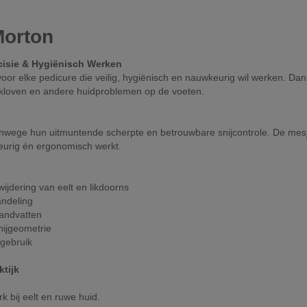
Morton
cisie & Hygiënisch Werken
r elke pedicure die veilig, hygiënisch en nauwkeurig wil werken. Dankz
s, kloven en andere huidproblemen op de voeten.
wege hun uitmuntende scherpte en betrouwbare snijcontrole. De mesj
keurig én ergonomisch werkt.
ijdering van eelt en likdoorns
andeling
andvatten
nijgeometrie
kgebruik
tijk
k bij eelt en ruwe huid.