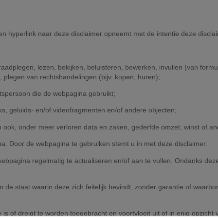
n hyperlink naar deze disclaimer opneemt met de intentie deze disclai
aadplegen, lezen, bekijken, beluisteren, bewerken, invullen (van formuli
 plegen van rechtshandelingen (bijv. kopen, huren);
htspersoon die de webpagina gebruikt;
ks, geluids- en/of videofragmenten en/of andere objecten;
an ook, onder meer verloren data en zaken, gederfde omzet, winst of a
a. Door de webpagina te gebruiken stemt u in met deze disclaimer.
 webpagina regelmatig te actualiseren en/of aan te vullen. Ondanks dez
 de staat waarin deze zich feitelijk bevindt, zonder garantie of waarbo
e is of dreigt te worden toegebracht en voortvloeit uit of in enig opzi