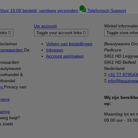
Voor 15:00 besteld, vandaag verzonden
Telefonisch Support
Uw account
Winkel informatie
links

Toggle your account links

Toggle store info
isclaimer
Volgen van bestellingen
Beautywaves Gro
oorwaarden
De
Inloggen
Pedicure
Account aanmaken
5951 HD Leijgra
orwaarden
5951 HD Belfeld
autywaves
Nederland
oothandel &

+31 77 879543
thandel

info@beautywa
cy
Privacy van
Wij zijn bereik
evens
op:
aring
Maandag tot en m
weg kwijt?
09.00 uur - 16.00
u zoekt