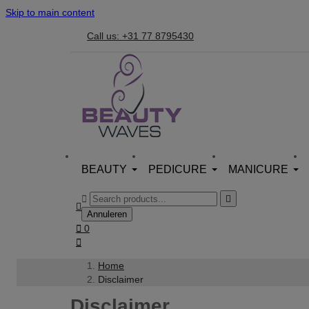
Skip to main content
Call us: +31 77 8795430
BEAUTY
PEDICURE
MANICURE



Annuleren

0

Home
Disclaimer
Disclaimer