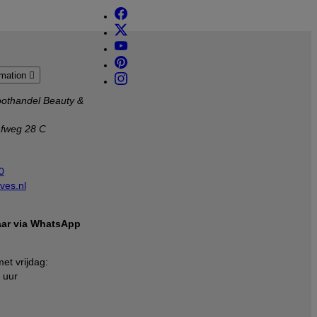
rmation

othandel Beauty &
afweg 28 C
0
ves.nl
baar via WhatsApp
et vrijdag:
 uur