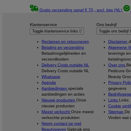
Gratis verzending vanaf € 70,- excl. btw (NL)
Klantenservice
Ons bedrijf
Toggle klantenservice links

Toggle ons bedrijf 
Reclames en retourneren
Disclaimer
d
Betaling en verzending
Algemene V
Betaalmogelijkheden en
leverings en
verzendkosten
betalingsvo
Delivery Costs outside NL
Over ons
Be
Delivery Costs outside NL
Pedicure Gr
Whatsapp
Beauty Groo
Agenda
Privacy Poli
Aanbiedingen
speciale
gegevens
aanbiedingen en acties
Bedrijfsgeg
Nieuwe producten
Onze
Links
Links
nieuwe producten
Cookie verkl
Meest verkocht
Onze meest
Sitemap
De 
verkochte produkten
Vinden wat 
Neem contact op met
Beautywaves
Gebruik ons