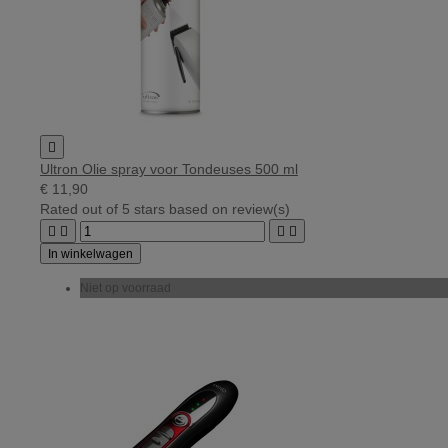

Ultron Olie spray voor Tondeuses 500 ml
€ 11,90
Rated
out of 5 stars based on
review(s)




In winkelwagen
Niet op voorraad