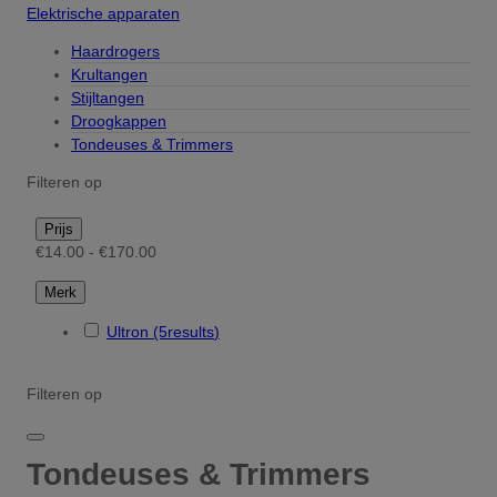
Elektrische apparaten
Haardrogers
Krultangen
Stijltangen
Droogkappen
Tondeuses & Trimmers
Filteren op
Prijs
€14.00 - €170.00
Merk
Ultron
(5
results
)
Filteren op
Tondeuses & Trimmers