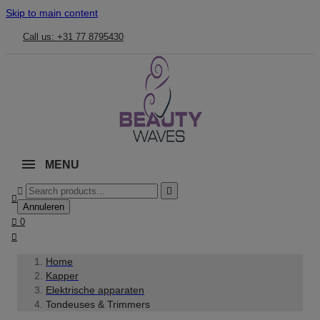
Skip to main content
Call us: +31 77 8795430
MENU



Annuleren

0

Home
Kapper
Elektrische apparaten
Tondeuses & Trimmers