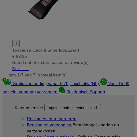

Tondeuse Ceox II Snoerloos Zwart
€ 69,95
Rated
out of 5 stars based on
review(s)
Zie details
Item 1-7 van 7 in totaal item(s)
Gratis verzending vanaf € 70,- excl. btw (NL)
Voor 15:00
besteld, vandaag verzonden
Telefonisch Support
Klantenservice
Toggle klantenservice links

Reclames en retourneren
Betaling en verzending
Betaalmogelijkheden en
verzendkosten
Delivery Costs outside NL
Delivery Costs outside