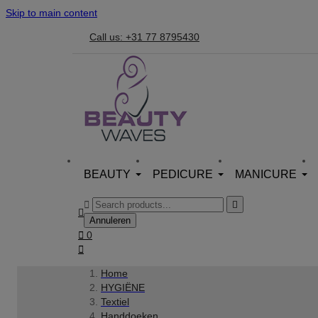
Skip to main content
Call us: +31 77 8795430
BEAUTY
PEDICURE
MANICURE



Annuleren

0

Home
HYGIËNE
Textiel
Handdoeken