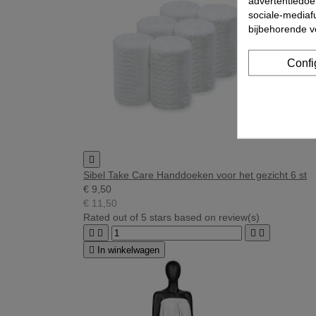
advertentiedoe
sociale-mediafu
bijbehorende 
Confi

Sibel Take Care Handdoeken voor het gezicht 6 st
€ 9,50
€ 11,50
Rated
out of 5 stars based on
review(s)





In winkelwagen