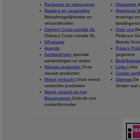
Reclames en retourneren
Disclaimer
d
Betaling en verzending
Algemene V
Betaalmogelijkheden en
leverings en
verzendkosten
betalingsvo
Delivery Costs outside NL
Over ons
Be
Delivery Costs outside NL
Pedicure Gr
Whatsapp
Beauty Groo
Agenda
Privacy Poli
Aanbiedingen
speciale
gegevens
aanbiedingen en acties
Bedrijfsgeg
Nieuwe producten
Onze
Links
Links
nieuwe producten
Cookie verkl
Meest verkocht
Onze meest
Sitemap
De 
verkochte produkten
Vinden wat 
Neem contact op met
Beautywaves
Gebruik ons
contactformulier