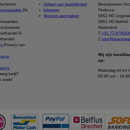
isclaimer
Volgen van bestellingen
Beautywaves Gro
oorwaarden
De
Inloggen
Pedicure
Account aanmaken
5951 HD Leijgra
orwaarden
5951 HD Belfeld
autywaves
Nederland
oothandel &

+31 77 879543
thandel

info@beautywa
cy
Privacy van
Wij zijn bereik
evens
op:
aring
Maandag tot en m
weg kwijt?
09.00 uur - 16.00
u zoekt