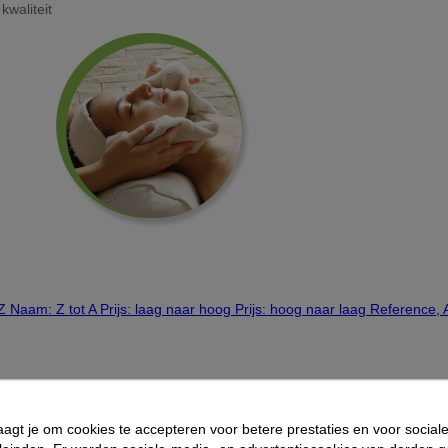
waliteit
 Z
Naam: Z tot A
Prijs: laag naar hoog
Prijs: hoog naar laag
Reference, 
aagt je om cookies te accepteren voor betere prestaties en voor social