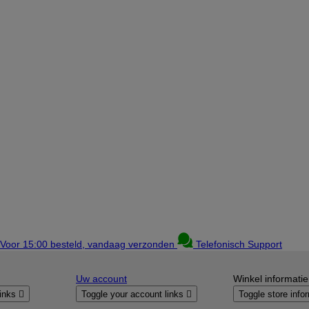
Voor 15:00 besteld, vandaag verzonden
Telefonisch Support
Uw account
Winkel informatie
links

Toggle your account links

Toggle store info