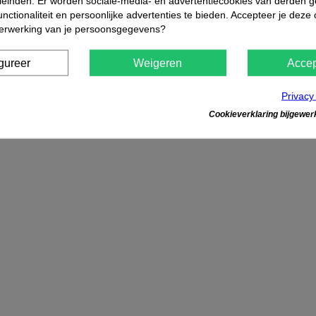
leinden. Er worden sociale-media- en advertentiecookies van derden g
nctionaliteit en persoonlijke advertenties te bieden. Accepteer je deze
verwerking van je persoonsgegevens?
gureer
Weigeren
Accep
Privacy
Cookieverklaring bijgewerk