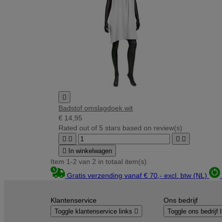

Badstof omslagdoek wit
€ 14,95
Rated
out of 5 stars based on
review(s)





In winkelwagen
Item 1-2 van 2 in totaal item(s)
Gratis verzending vanaf € 70,- excl. btw (NL)
Klantenservice
Ons bedrijf
Toggle klantenservice links

Toggle ons bedrijf 