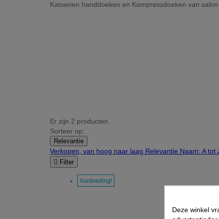
Katoenen handdoeken en Kompressdoeken van salon k
Er zijn 2 producten.
Sorteer op:
Relevantie
Verkopen, van hoog naar laag
Relevantie
Naam: A tot

Filter
Aanbieding!
Deze winkel vr