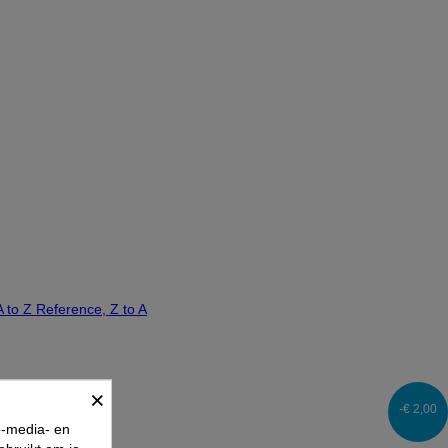
A to Z
Reference, Z to A
×
-€ 2,00
e-media- en