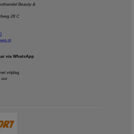
othandel Beauty &
afweg 28 C
0
ves.nl
baar via WhatsApp
et vrijdag:
 uur