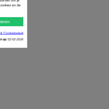
ebruikt om je
 cookies en de
teren
 & Cookiebeleid
t op:
02-02-2026