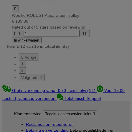

Weelko ROBUST Apparatuur Trolley
€ 189,00
Rated
out of 5 stars based on
review(s)




In winkelwagen
Item 1-12 van 16 in totaal item(s)

Vorige
1
2
Volgende

Gratis verzending vanaf € 70,- excl. btw (NL)
Voor 15:00
besteld, vandaag verzonden
Telefonisch Support
Klantenservice
Toggle klantenservice links

Reclames en retourneren
Betaling en verzending
Betaalmogelijkheden en