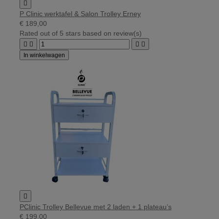

P Clinic werktafel & Salon Trolley Erney
€ 189,00
Rated
out of 5 stars based on
review(s)




In winkelwagen

PClinic Trolley Bellevue met 2 laden + 1 plateau’s
€ 199,00