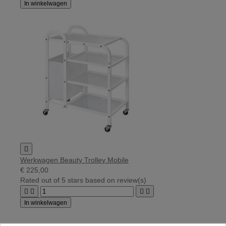
In winkelwagen

Werkwagen Beauty Trolley Mobile
€ 225,00
Rated
out of 5 stars based on
review(s)




In winkelwagen