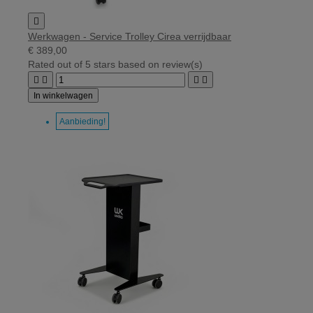

Werkwagen - Service Trolley Cirea verrijdbaar
€ 389,00
Rated
out of 5 stars based on
review(s)




In winkelwagen
Aanbieding!