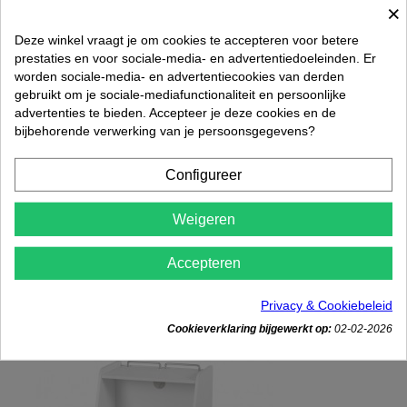
×
Deze winkel vraagt je om cookies te accepteren voor betere
prestaties en voor sociale-media- en advertentiedoeleinden. Er
worden sociale-media- en advertentiecookies van derden
gebruikt om je sociale-mediafunctionaliteit en persoonlijke
advertenties te bieden. Accepteer je deze cookies en de
bijbehorende verwerking van je persoonsgegevens?
Configureer
Weigeren

Werkwagen Cosmetic Trolley Facile+
€ 275,00
Accepteren
Rated
out of 5 stars based on
review(s)




Privacy & Cookiebeleid
In winkelwagen
Cookieverklaring bijgewerkt op:
02-02-2026