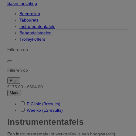
Salon Inrichting
Beenrollen
Tabourets
Instrumententafels
Behandelstoelen
Trolleykoffers
Filteren op
Filteren op
Prijs
€175.00 - €604.00
Merk
P Clinic
(3
results
)
Weelko
(12
results
)
Instrumententafels
Een instrumententafel of werktrolley is een hoogwaardig