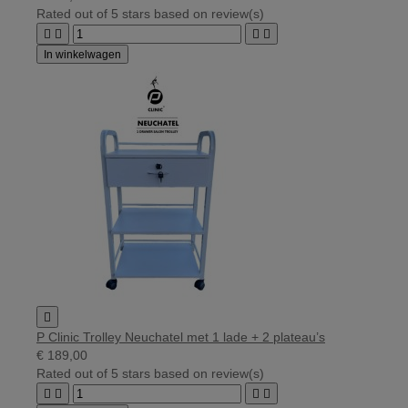
Rated
out of 5 stars based on
review(s)




In winkelwagen

P Clinic Trolley Neuchatel met 1 lade + 2 plateau’s
€ 189,00
Rated
out of 5 stars based on
review(s)



