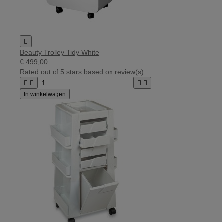

Beauty Trolley Tidy White
€ 499,00
Rated
out of 5 stars based on
review(s)




In winkelwagen