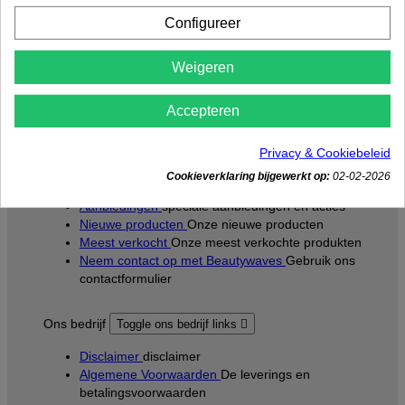
Configureer
Klantenservice
Toggle klantenservice links

Weigeren
Reclames en retourneren
Betaling en verzending
Betaalmogelijkheden en
Accepteren
verzendkosten
Delivery Costs outside NL
Delivery Costs outside
NL
Privacy & Cookiebeleid
Whatsapp
Cookieverklaring bijgewerkt op:
02-02-2026
Agenda
Aanbiedingen
speciale aanbiedingen en acties
Nieuwe producten
Onze nieuwe producten
Meest verkocht
Onze meest verkochte produkten
Neem contact op met Beautywaves
Gebruik ons
contactformulier
Ons bedrijf
Toggle ons bedrijf links

Disclaimer
disclaimer
Algemene Voorwaarden
De leverings en
betalingsvoorwaarden