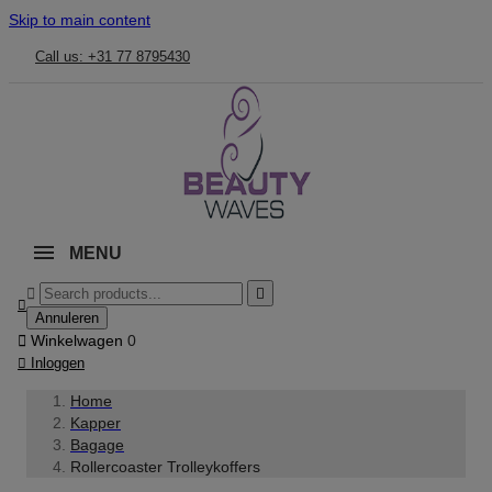
Skip to main content
Call us: +31 77 8795430
MENU



Annuleren

Winkelwagen
0

Inloggen
Home
Kapper
Bagage
Rollercoaster Trolleykoffers