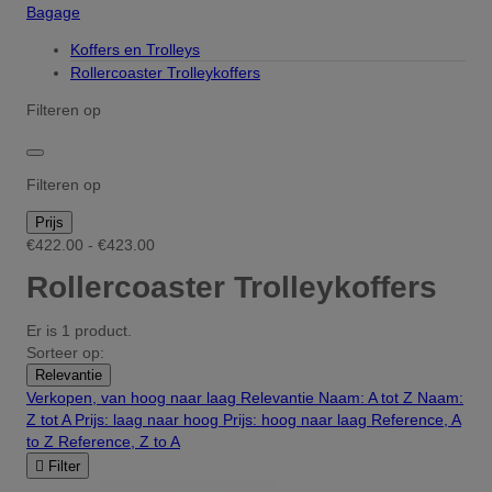
Bagage
Koffers en Trolleys
Rollercoaster Trolleykoffers
Filteren op
Filteren op
Prijs
€422.00 - €423.00
Rollercoaster Trolleykoffers
Er is 1 product.
Sorteer op:
Relevantie
Verkopen, van hoog naar laag
Relevantie
Naam: A tot Z
Naam:
Z tot A
Prijs: laag naar hoog
Prijs: hoog naar laag
Reference, A
to Z
Reference, Z to A

Filter