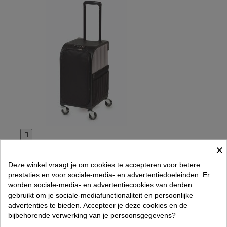

Rollercoaster Trolley Stool-Case Zilver Sibel
×
€ 349,00
Deze winkel vraagt je om cookies te accepteren voor betere
Rated
out of 5 stars based on
review(s)
prestaties en voor sociale-media- en advertentiedoeleinden. Er




worden sociale-media- en advertentiecookies van derden
In winkelwagen
gebruikt om je sociale-mediafunctionaliteit en persoonlijke
Item 1-1 van 1 in totaal item(s)
advertenties te bieden. Accepteer je deze cookies en de
Gratis verzending vanaf € 70,- excl. btw (NL)
Voor 15:00
bijbehorende verwerking van je persoonsgegevens?
besteld, vandaag verzonden
Telefonisch Support