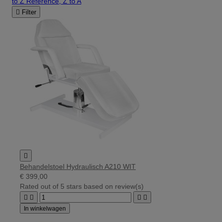
to Z
Reference, Z to A

Filter

Behandelstoel Hydraulisch A210 WIT
€ 399,00
Rated
out of 5 stars based on
review(s)




In winkelwagen