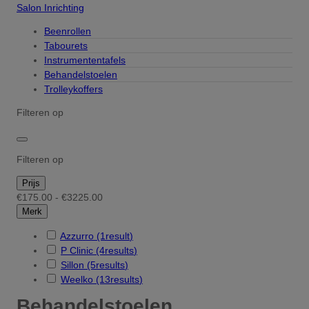
Salon Inrichting
Beenrollen
Tabourets
Instrumententafels
Behandelstoelen
Trolleykoffers
Filteren op
Filteren op
Prijs
€175.00 - €3225.00
Merk
Azzurro
(1
result
)
P Clinic
(4
results
)
Sillon
(5
results
)
Weelko
(13
results
)
Behandelstoelen