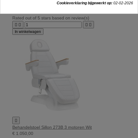
Cookieverklaring bijgewerkt op:
02-02-2026
Behandelstoel Sillon 273B 3 motoren Grijs
€ 1.050,00
Rated
out of 5 stars based on
review(s)




In winkelwagen

Behandelstoel Sillon 273B 3 motoren Wit
€ 1.050,00