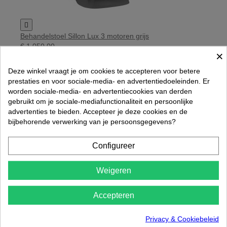

Behandelstoel Sillon Lux 3 motoren grijs
€ 1.050,00
×
Rated
out of 5 stars based on
review(s)




Deze winkel vraagt je om cookies te accepteren voor betere
In winkelwagen
prestaties en voor sociale-media- en advertentiedoeleinden. Er
worden sociale-media- en advertentiecookies van derden
gebruikt om je sociale-mediafunctionaliteit en persoonlijke
advertenties te bieden. Accepteer je deze cookies en de
bijbehorende verwerking van je persoonsgegevens?
Configureer
Weigeren
Accepteren
Privacy & Cookiebeleid
