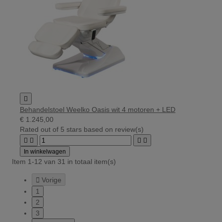

Behandelstoel Weelko Oasis wit 4 motoren + LED
€ 1.245,00
Rated
out of 5 stars based on
review(s)




In winkelwagen
Item 1-12 van 31 in totaal item(s)

Vorige
1
2
3