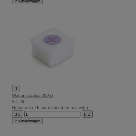
In winkelwagen

Wattenstaafjes 200 st
€ 1,29
Rated
out of 5 stars based on
review(s)




In winkelwagen