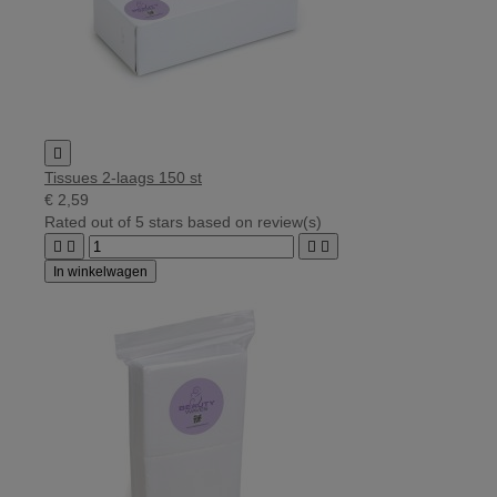

Tissues 2-laags 150 st
€ 2,59
Rated
out of 5 stars based on
review(s)




In winkelwagen