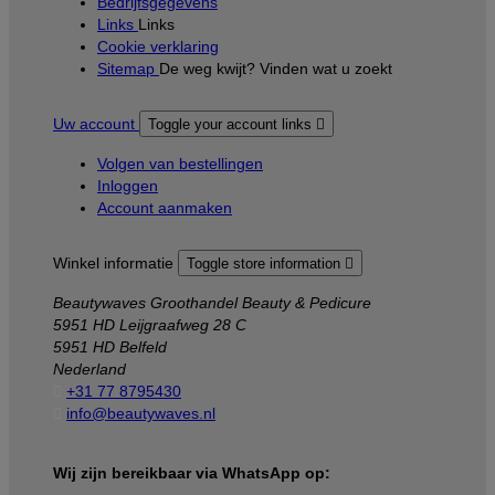
Bedrijfsgegevens
Links
Links
Cookie verklaring
Sitemap
De weg kwijt? Vinden wat u zoekt
Uw account
Toggle your account links

Volgen van bestellingen
Inloggen
Account aanmaken
Winkel informatie
Toggle store information

Beautywaves Groothandel Beauty & Pedicure
5951 HD Leijgraafweg 28 C
5951 HD Belfeld
Nederland

+31 77 8795430

info@beautywaves.nl
Wij zijn bereikbaar via WhatsApp op: