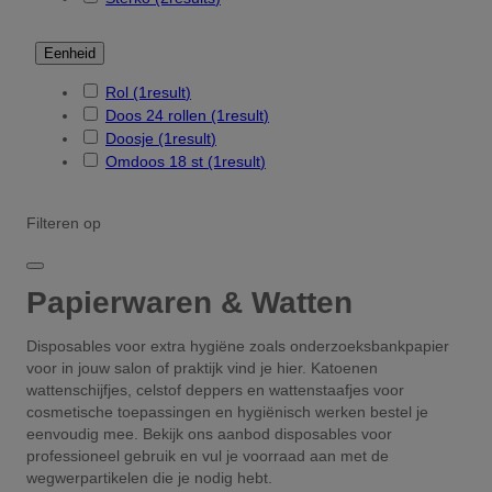
Eenheid
Rol
(1
result
)
Doos 24 rollen
(1
result
)
Doosje
(1
result
)
Omdoos 18 st
(1
result
)
Filteren op
Papierwaren & Watten
Disposables voor extra hygiëne zoals onderzoeksbankpapier
voor in jouw salon of praktijk vind je hier. Katoenen
wattenschijfjes, celstof deppers en wattenstaafjes voor
cosmetische toepassingen en hygiënisch werken bestel je
eenvoudig mee. Bekijk ons aanbod disposables voor
professioneel gebruik en vul je voorraad aan met de
wegwerpartikelen die je nodig hebt.