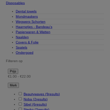
Disposables
Dental towels
Mondmaskers
Wegwerp Schorten
Haarnetjes - Bandeau's
Papierwaren & Watten
Naalden
Covers & Folie
Spatels
Ondergoed
Filteren op
Prijs
€1.00 - €22.00
Merk
Beautywaves
(9
results
)
Noba
(2
results
)
Sibel
(6
results
)
Sterko
(2
results
)