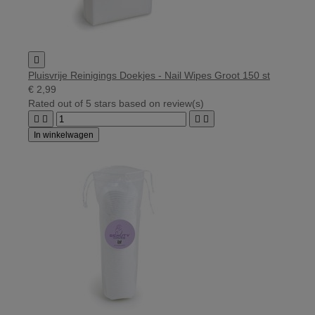

Pluisvrije Reinigings Doekjes - Nail Wipes Groot 150 st
€ 2,99
Rated
out of 5 stars based on
review(s)




In winkelwagen