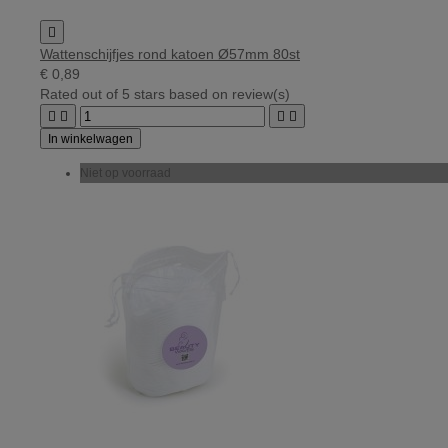

Wattenschijfjes rond katoen Ø57mm 80st
€ 0,89
Rated
out of 5 stars based on
review(s)




In winkelwagen
Niet op voorraad