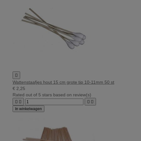

Wattenstaafjes hout 15 cm grote tip 10-11mm 50 st
€ 2,25
Rated
out of 5 stars based on
review(s)




In winkelwagen