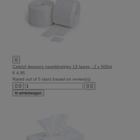

Celstof deppers nageldoekjes 13-laags - 2 x 500st
€ 4,95
Rated
out of 5 stars based on
review(s)




In winkelwagen