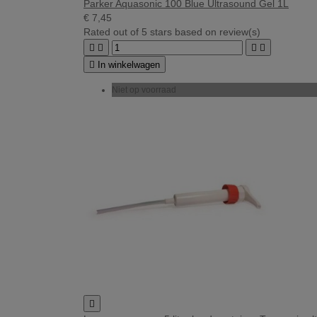
Parker Aquasonic 100 Blue Ultrasound Gel 1L
€ 7,45
Rated
out of 5 stars based on
review(s)





In winkelwagen
Niet op voorraad
