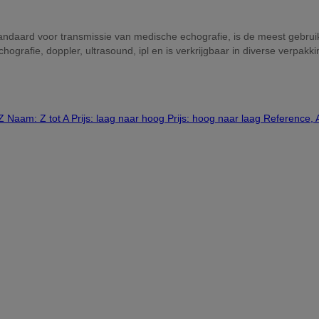
ndaard voor transmissie van medische echografie, is de meest gebrui
chografie, doppler, ultrasound, ipl en is verkrijgbaar in diverse verpak
 Z
Naam: Z tot A
Prijs: laag naar hoog
Prijs: hoog naar laag
Reference, 