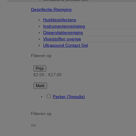
Desinfectie-Reiniging
Huiddesinfectans
Instrumentenreiniging
Oppervlaktereiniging
Vloeistoffen overige
Ultrasound Contact Gel
Filteren op
Prijs
€2.00 - €17.00
Merk
Parker
(3
results
)
Filteren op