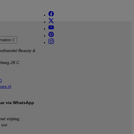
rmation

othandel Beauty &
afweg 28 C
0
ves.nl
baar via WhatsApp
et vrijdag:
 uur