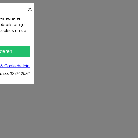
×
e-media- en
ebruikt om je
 cookies en de
teren
 & Cookiebeleid
t op:
02-02-2026