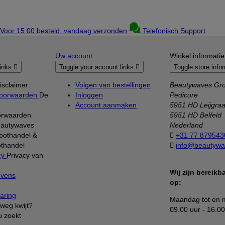
Voor 15:00 besteld, vandaag verzonden
Telefonisch Support
Uw account
Winkel informatie
links

Toggle your account links

Toggle store info
isclaimer
Volgen van bestellingen
Beautywaves Gro
oorwaarden
De
Inloggen
Pedicure
Account aanmaken
5951 HD Leijgra
orwaarden
5951 HD Belfeld
autywaves
Nederland
oothandel &

+31 77 879543
thandel

info@beautywa
cy
Privacy van
Wij zijn bereik
evens
op:
aring
Maandag tot en m
weg kwijt?
09.00 uur - 16.00
u zoekt