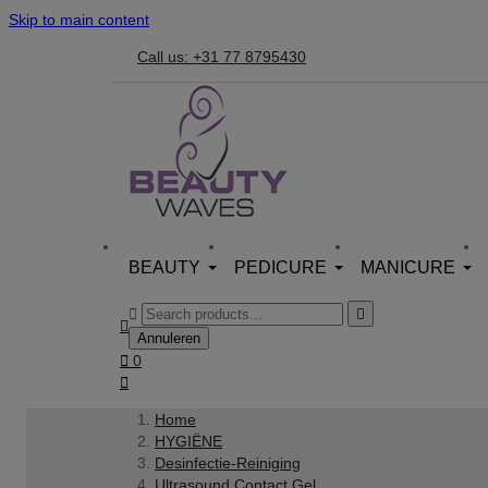
Skip to main content
Call us: +31 77 8795430
BEAUTY
PEDICURE
MANICURE



Annuleren

0

Home
HYGIËNE
Desinfectie-Reiniging
Ultrasound Contact Gel