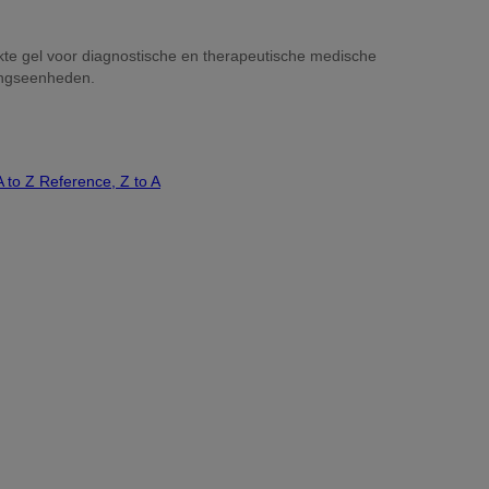
kte gel voor diagnostische en therapeutische medische
kingseenheden.
A to Z
Reference, Z to A