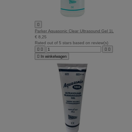

Parker Aquasonic Clear Ultrasound Gel 1L
€ 8,25
Rated
out of 5 stars based on
review(s)





In winkelwagen