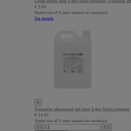
Losse pomp voor 5 liter hard container Transonic ul
€ 3,65
Rated
out of 5 stars based on
review(s)
Zie details

Transonic ultrasound gel clear 5 liter hard container
€ 14,00
Rated
out of 5 stars based on
review(s)



