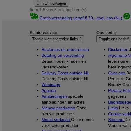

In winkelwagen
Item 1-5 van 5 in totaal item(s)
Gratis verzending vanaf € 70,- excl. btw (NL)
Klantenservice
Ons bedrijf
Toggle klantenservice links

Toggle ons bedrijf 
Reclames en retourneren
Disclaimer
d
Betaling en verzending
Algemene V
Betaalmogelijkheden en
leverings en
verzendkosten
betalingsvo
Delivery Costs outside NL
Over ons
Be
Delivery Costs outside NL
Pedicure Gr
Whatsapp
Beauty Groo
Agenda
Privacy Poli
Aanbiedingen
speciale
gegevens
aanbiedingen en acties
Bedrijfsgeg
Nieuwe producten
Onze
Links
Links
nieuwe producten
Cookie verkl
Meest verkocht
Onze meest
Sitemap
De 
verkochte produkten
Vinden wat 