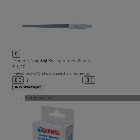

Diamant Nagelvijl Solingen recht 20 cm
€ 1,27
Rated
out of 5 stars based on
review(s)




In winkelwagen
Niet op voorraad