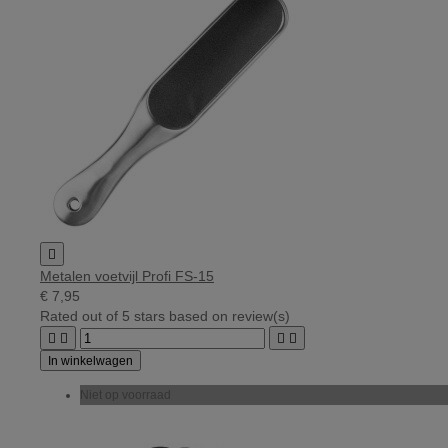

Metalen voetvijl Profi FS-15
€ 7,95
Rated
out of 5 stars based on
review(s)




In winkelwagen
Niet op voorraad