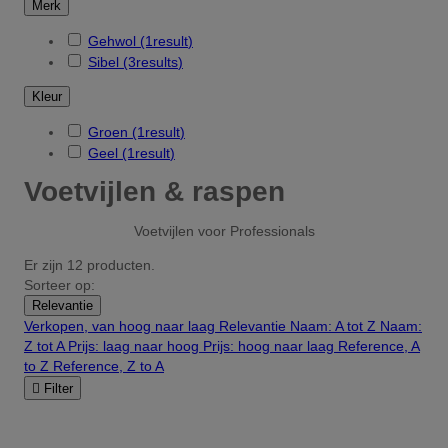
Merk
Gehwol
(1
result
)
Sibel
(3
results
)
Kleur
Groen
(1
result
)
Geel
(1
result
)
Voetvijlen & raspen
Voetvijlen voor Professionals
Er zijn 12 producten.
Sorteer op:
Relevantie
Verkopen, van hoog naar laag
Relevantie
Naam: A tot Z
Naam:
Z tot A
Prijs: laag naar hoog
Prijs: hoog naar laag
Reference, A
to Z
Reference, Z to A

Filter