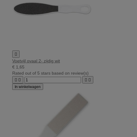

Voetvijl ovaal 2- zijdig wit
€ 1,65
Rated
out of 5 stars based on
review(s)




In winkelwagen