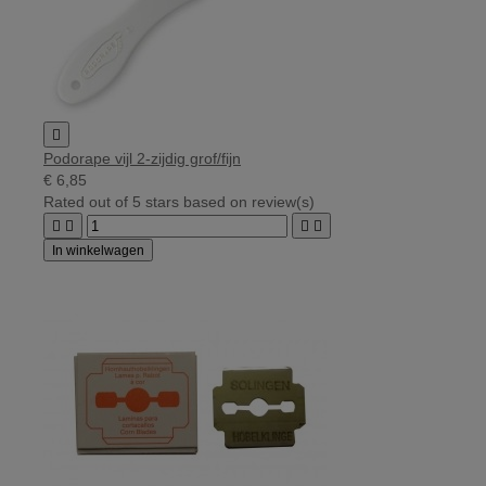

Podorape vijl 2-zijdig grof/fijn
€ 6,85
Rated
out of 5 stars based on
review(s)




In winkelwagen