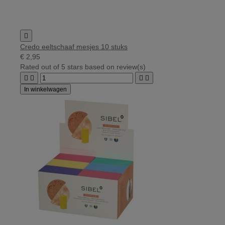

Credo eeltschaaf mesjes 10 stuks
€ 2,95
Rated
out of 5 stars based on
review(s)




In winkelwagen