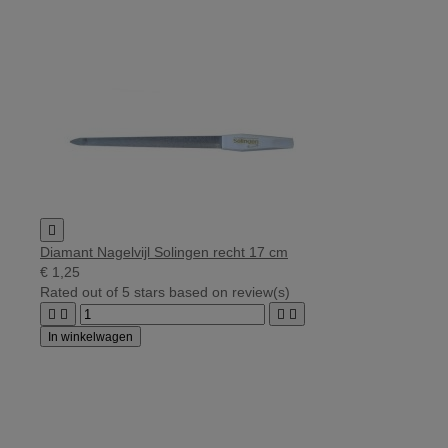

Diamant Nagelvijl Solingen recht 17 cm
€ 1,25
Rated
out of 5 stars based on
review(s)




In winkelwagen