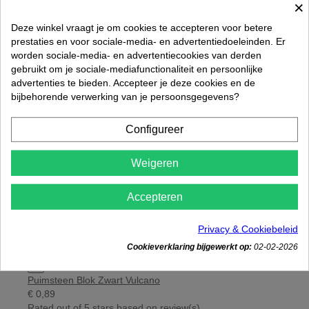
×

Puimsteen voetjes 24 stuks
Deze winkel vraagt je om cookies te accepteren voor betere
€ 15,25
prestaties en voor sociale-media- en advertentiedoeleinden. Er
Rated
out of 5 stars based on
review(s)
worden sociale-media- en advertentiecookies van derden
Zie details
gebruikt om je sociale-mediafunctionaliteit en persoonlijke
advertenties te bieden. Accepteer je deze cookies en de
bijbehorende verwerking van je persoonsgegevens?
Configureer
Weigeren
Accepteren
Privacy & Cookiebeleid
Cookieverklaring bijgewerkt op:
02-02-2026

Puimsteen Blok Zwart Vulcano
€ 0,89
Rated
out of 5 stars based on
review(s)