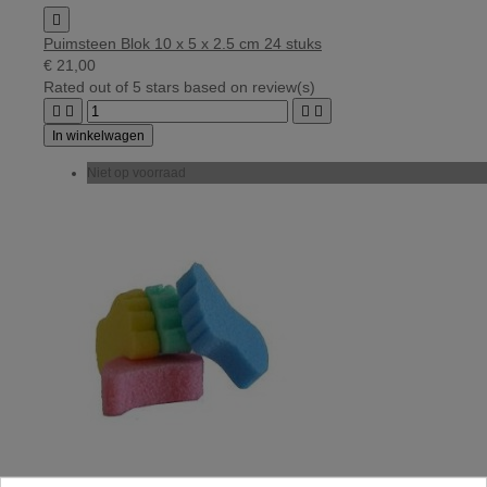

Puimsteen Blok 10 x 5 x 2.5 cm 24 stuks
€ 21,00
Rated
out of 5 stars based on
review(s)




In winkelwagen
Niet op voorraad