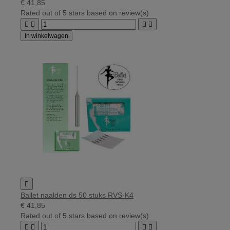
€ 41,85
Rated
out of 5 stars based on
review(s)




In winkelwagen

Ballet naalden ds 50 stuks RVS-K4
€ 41,85
Rated
out of 5 stars based on
review(s)



