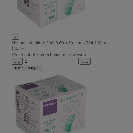

Neopoint naalden 23G 0.60 x 30 mm NR14 100 st
€ 4,75
Rated
out of 5 stars based on
review(s)




In winkelwagen