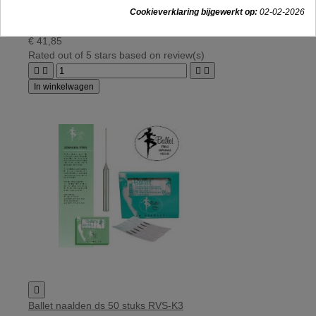

Cookieverklaring bijgewerkt op:
02-02-2026
Ballet naalden ds 50 stuks RVS-K2
€ 41,85
Rated
out of 5 stars based on
review(s)




In winkelwagen

Ballet naalden ds 50 stuks RVS-K3