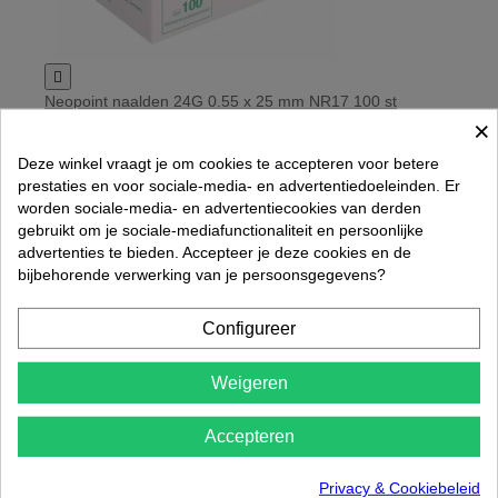

Neopoint naalden 24G 0.55 x 25 mm NR17 100 st
×
€ 4,75
Rated
out of 5 stars based on
review(s)
Deze winkel vraagt je om cookies te accepteren voor betere




prestaties en voor sociale-media- en advertentiedoeleinden. Er
In winkelwagen
worden sociale-media- en advertentiecookies van derden
gebruikt om je sociale-mediafunctionaliteit en persoonlijke
advertenties te bieden. Accepteer je deze cookies en de
bijbehorende verwerking van je persoonsgegevens?
Configureer
Weigeren
Accepteren
Privacy & Cookiebeleid