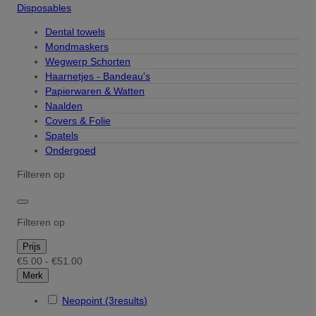
Disposables
Dental towels
Mondmaskers
Wegwerp Schorten
Haarnetjes - Bandeau's
Papierwaren & Watten
Naalden
Covers & Folie
Spatels
Ondergoed
Filteren op
Filteren op
Prijs
€5.00 - €51.00
Merk
Neopoint
(3
results
)