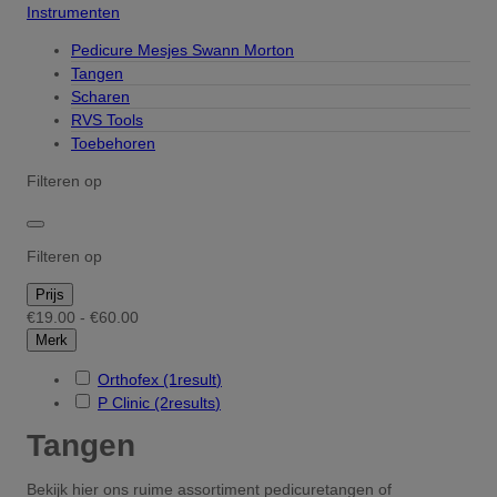
Instrumenten
Pedicure Mesjes Swann Morton
Tangen
Scharen
RVS Tools
Toebehoren
Filteren op
Filteren op
Prijs
€19.00 - €60.00
Merk
Orthofex
(1
result
)
P Clinic
(2
results
)
Tangen
Bekijk hier ons ruime assortiment pedicuretangen of