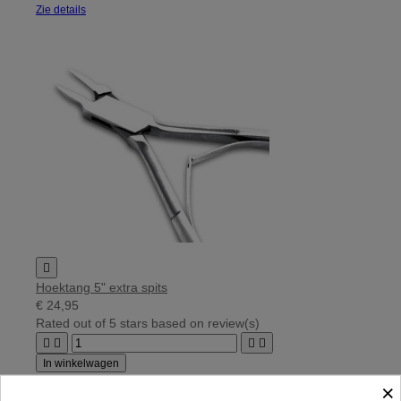
Zie details

Hoektang 5" extra spits
€ 24,95
Rated
out of 5 stars based on
review(s)




In winkelwagen
×