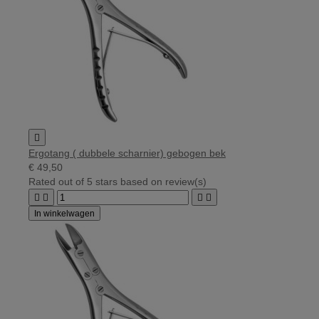

Ergotang ( dubbele scharnier) gebogen bek
€ 49,50
Rated
out of 5 stars based on
review(s)




In winkelwagen