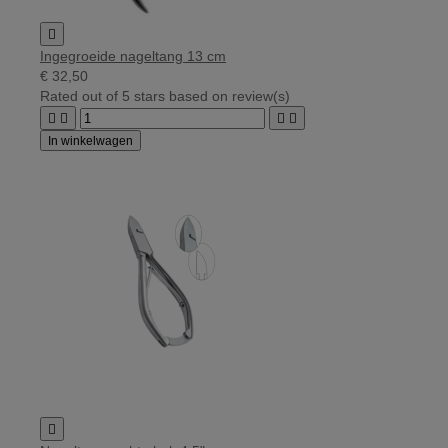

Ingegroeide nageltang 13 cm
€ 32,50
Rated
out of 5 stars based on
review(s)




In winkelwagen
