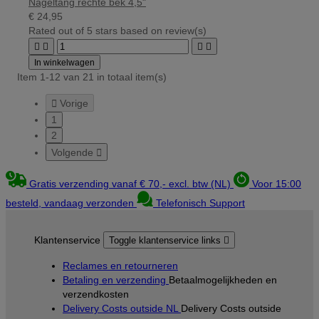
Nageltang rechte bek 4,5"
€ 24,95
Rated
out of 5 stars based on
review(s)




In winkelwagen
Item 1-12 van 21 in totaal item(s)

Vorige
1
2
Volgende

Gratis verzending vanaf € 70,- excl. btw (NL)
Voor 15:00
besteld, vandaag verzonden
Telefonisch Support
Klantenservice
Toggle klantenservice links

Reclames en retourneren
Betaling en verzending
Betaalmogelijkheden en
verzendkosten
Delivery Costs outside NL
Delivery Costs outside