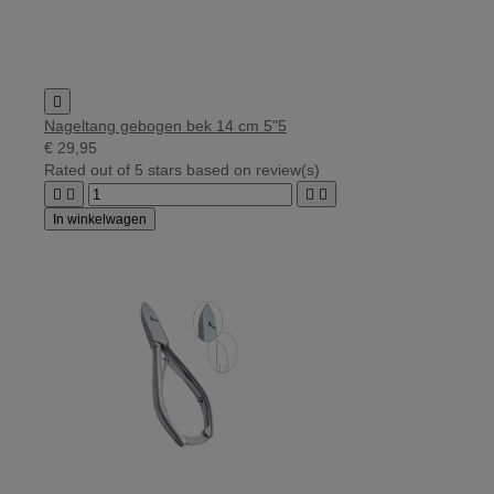

Nageltang gebogen bek 14 cm 5"5
€ 29,95
Rated
out of 5 stars based on
review(s)




In winkelwagen