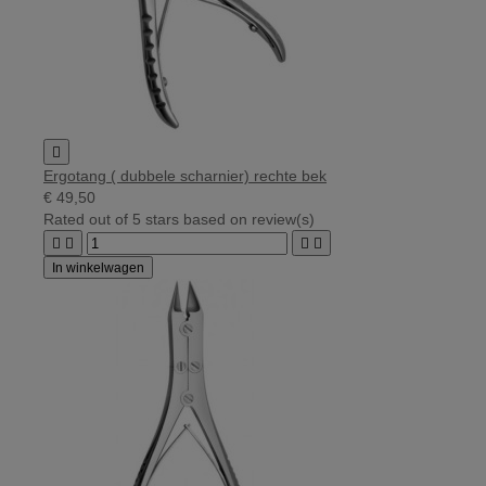

Ergotang ( dubbele scharnier) rechte bek
€ 49,50
Rated
out of 5 stars based on
review(s)




In winkelwagen