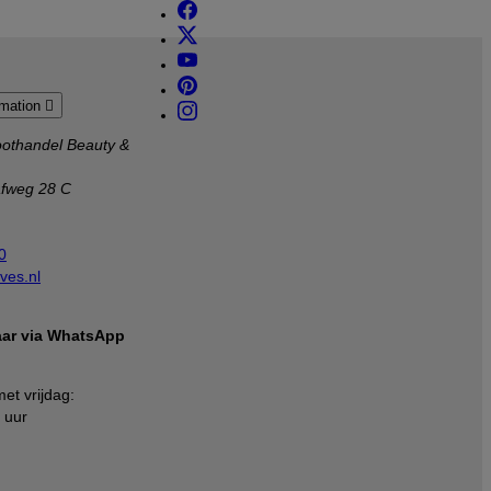
rmation

othandel Beauty &
afweg 28 C
0
ves.nl
baar via WhatsApp
et vrijdag:
 uur