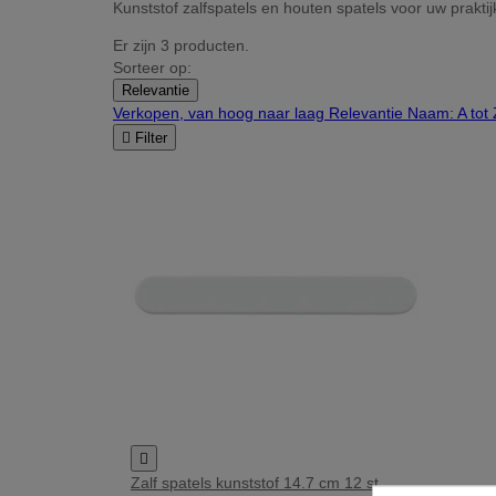
Kunststof zalfspatels en houten spatels voor uw prak
Er zijn 3 producten.
Sorteer op:
Relevantie
Verkopen, van hoog naar laag
Relevantie
Naam: A tot

Filter

Zalf spatels kunststof 14.7 cm 12 st