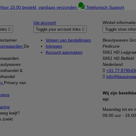
Voor 15:00 besteld, vandaag verzonden
Telefonisch Support
Uw account
Winkel informatie
links

Toggle your account links

Toggle store info
isclaimer
Volgen van bestellingen
Beautywaves Gro
oorwaarden
De
Inloggen
Pedicure
Account aanmaken
5951 HD Leijgra
orwaarden
5951 HD Belfeld
autywaves
Nederland
oothandel &

+31 77 879543
thandel

info@beautywa
cy
Privacy van
Wij zijn bereik
evens
op:
aring
Maandag tot en m
weg kwijt?
09.00 uur - 16.00
u zoekt