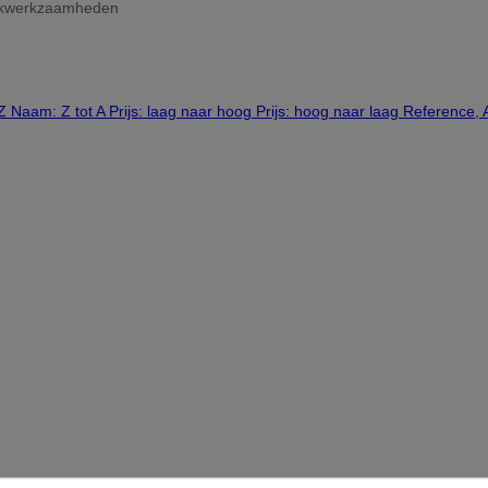
tijkwerkzaamheden
 Z
Naam: Z tot A
Prijs: laag naar hoog
Prijs: hoog naar laag
Reference, 