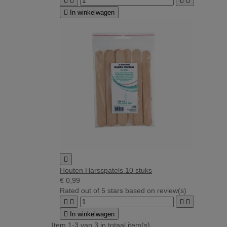





In winkelwagen

Houten Harsspatels 10 stuks
€ 0,99
Rated
out of 5 stars based on
review(s)





In winkelwagen
Item 1-3 van 3 in totaal item(s)