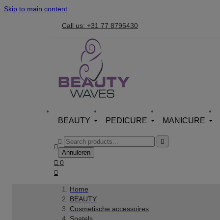
Skip to main content
Call us: +31 77 8795430
BEAUTY
PEDICURE
MANICURE



Annuleren

0

Home
BEAUTY
Cosmetische accessoires
Spatels