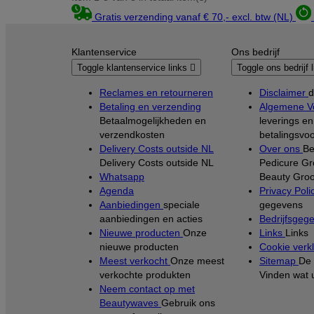
Gratis verzending vanaf € 70,- excl. btw (NL)
Klantenservice
Ons bedrijf
Toggle klantenservice links

Toggle ons bedrijf 
Reclames en retourneren
Disclaimer
d
Betaling en verzending
Algemene V
Betaalmogelijkheden en
leverings en
verzendkosten
betalingsvo
Delivery Costs outside NL
Over ons
Be
Delivery Costs outside NL
Pedicure Gr
Whatsapp
Beauty Groo
Agenda
Privacy Poli
Aanbiedingen
speciale
gegevens
aanbiedingen en acties
Bedrijfsgeg
Nieuwe producten
Onze
Links
Links
nieuwe producten
Cookie verkl
Meest verkocht
Onze meest
Sitemap
De 
verkochte produkten
Vinden wat 
Neem contact op met
Beautywaves
Gebruik ons