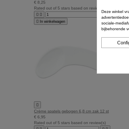
€ 8,25
Rated
out of 5 stars based on
review(s)
Deze winkel vr




advertentiedoe

In winkelwagen
sociale-mediafu
bijbehorende 
Confi

Crème spatels gebogen 6,8 cm zak 12 st
€ 6,95
Rated
out of 5 stars based on
review(s)