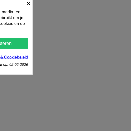
×
e-media- en
ebruikt om je
 cookies en de
teren
 & Cookiebeleid
t op:
02-02-2026