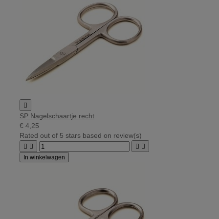

SP Nagelschaartje recht
€ 4,25
Rated
out of 5 stars based on
review(s)




In winkelwagen