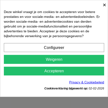
×
Deze winkel vraagt je om cookies te accepteren voor betere
prestaties en voor sociale-media- en advertentiedoeleinden. Er
worden sociale-media- en advertentiecookies van derden
gebruikt om je sociale-mediafunctionaliteit en persoonlijke
advertenties te bieden. Accepteer je deze cookies en de
bijbehorende verwerking van je persoonsgegevens?
Configureer
Weigeren

SP Nagelschaartje gebogen
Accepteren
€ 4,25
Rated
out of 5 stars based on
review(s)
Privacy & Cookiebeleid




Cookieverklaring bijgewerkt op:
02-02-2026
In winkelwagen