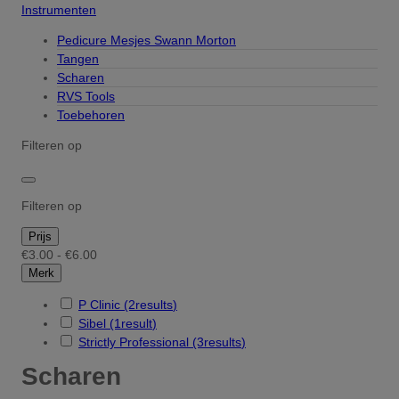
Instrumenten
Pedicure Mesjes Swann Morton
Tangen
Scharen
RVS Tools
Toebehoren
Filteren op
Filteren op
Prijs
€3.00 - €6.00
Merk
P Clinic
(2
results
)
Sibel
(1
result
)
Strictly Professional
(3
results
)
Scharen