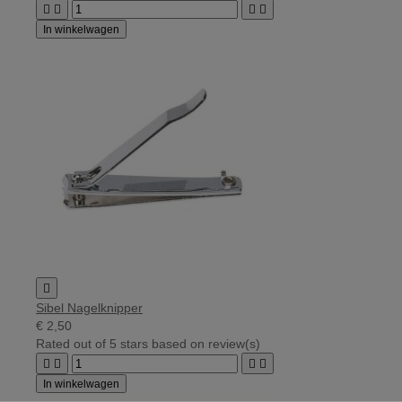




In winkelwagen

Sibel Nagelknipper
€ 2,50
Rated
out of 5 stars based on
review(s)




In winkelwagen