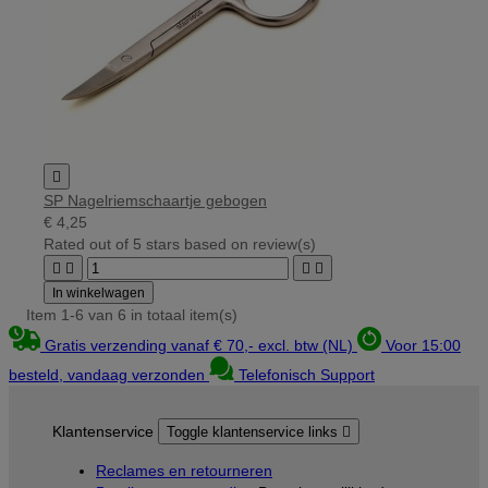

SP Nagelriemschaartje gebogen
€ 4,25
Rated
out of 5 stars based on
review(s)




In winkelwagen
Item 1-6 van 6 in totaal item(s)
Gratis verzending vanaf € 70,- excl. btw (NL)
Voor 15:00
besteld, vandaag verzonden
Telefonisch Support
Klantenservice
Toggle klantenservice links

Reclames en retourneren