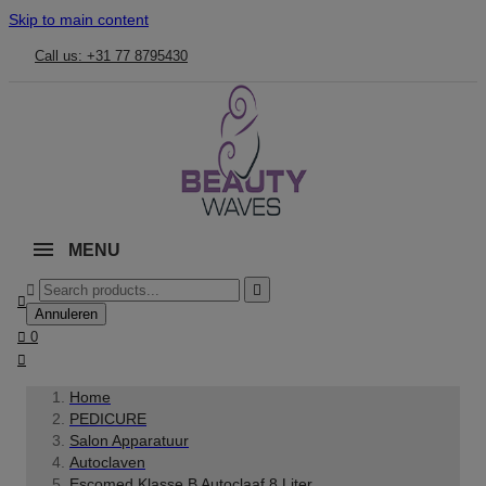
Skip to main content
Call us: +31 77 8795430
MENU



Annuleren

0

Home
PEDICURE
Salon Apparatuur
Autoclaven
Escomed Klasse B Autoclaaf 8 Liter