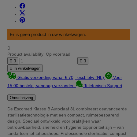
Er is geen product in uw winkelwagen.

Product availability:
Op voorraad





In winkelwagen
Gratis verzending vanaf € 70,- excl. btw (NL)
Voor
15:00 besteld, vandaag verzonden
Telefonisch Support
Omschrijving
De Escomed Klasse B Autoclaaf 8L combineert geavanceerde
sterilisatietechnologie met een compact, ruimtebesparend
design. Speciaal ontwikkeld voor praktijken waar
betrouwbaarheid, snelheid én hygiëne topprioriteit zijn – van
tandartsen tot tattooshops. Professionele sterilisatie, compact