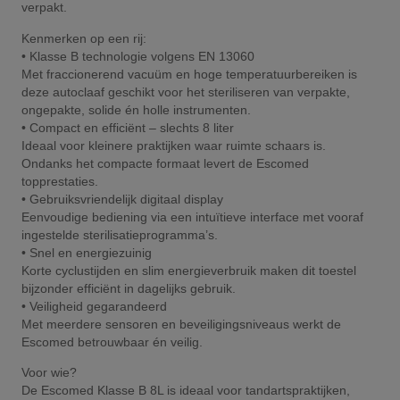
verpakt.
Kenmerken op een rij:
• Klasse B technologie volgens EN 13060
Met fraccionerend vacuüm en hoge temperatuurbereiken is
deze autoclaaf geschikt voor het steriliseren van verpakte,
ongepakte, solide én holle instrumenten.
• Compact en efficiënt – slechts 8 liter
Ideaal voor kleinere praktijken waar ruimte schaars is.
Ondanks het compacte formaat levert de Escomed
topprestaties.
• Gebruiksvriendelijk digitaal display
Eenvoudige bediening via een intuïtieve interface met vooraf
ingestelde sterilisatieprogramma’s.
• Snel en energiezuinig
Korte cyclustijden en slim energieverbruik maken dit toestel
bijzonder efficiënt in dagelijks gebruik.
• Veiligheid gegarandeerd
Met meerdere sensoren en beveiligingsniveaus werkt de
Escomed betrouwbaar én veilig.
Voor wie?
De Escomed Klasse B 8L is ideaal voor tandartspraktijken,