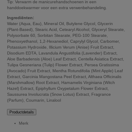
Tip: Verwarm de manicurehandschoenen in een
handdoekwarmer voor een extra verwenbehandeling.
Ingrediënten:
Water (Aqua, Eau), Mineral Oil, Butylene Glycol, Glycerin
(Plant-Based), Stearic Acid, Cetearyl Alcohol, Glyceryl Stearate,
Polysorbate 60, Sorbitan Stearate, PEG-100 Stearate,
Phenoxyethanol, 1,2-Hexanediol, Caprylyl Glycol, Carbomer,
Potassium Hydroxide, Illicium Verum (Anise) Fruit Extract,
Disodium EDTA, Lavandula Angustifolia (Lavender) Extract,
Aloe Barbadensis (Aloe) Leaf Extract, Centella Asiatica Extract,
Tulipa Gesneriana (Tulip) Flower Extract, Persea Gratissima
(Avocado) Fruit Extract, Mentha Rotundifolia (Mint Apple) Leaf
Extract, Garcinia Mangostana Peel Extract, Althaea Officinalis
(Marshmallow) Root Extract, Hamamelis Virginiana (Witch
Hazel) Extract, Epiphyllum Oxypetalum Flower Extract,
Saussurea Involucrata (Snow Lotus) Extract, Fragrance
(Parfum), Coumarin, Linalool
Productdetails
Merk