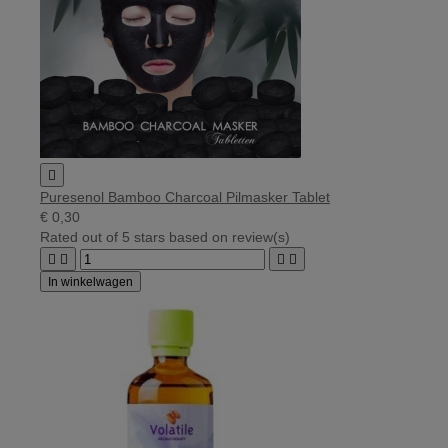

Puresenol Bamboo Charcoal Pilmasker Tablet
€ 0,30
Rated
out of 5 stars based on
review(s)




In winkelwagen