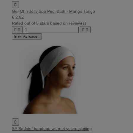

Gel-Ohh Jelly Spa Pedi Bath - Mango Tango
€ 2,92
Rated
out of 5 stars based on
review(s)




In winkelwagen

SP Badstof bandeau wit met velcro sluiting