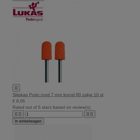

Slijpkap Podo rond 7 mm korrel 80 zakje 10 st
€ 8,05
Rated
out of 5 stars based on
review(s)




In winkelwagen