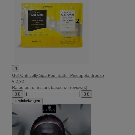

Gel-Ohh Jelly Spa Pedi Bath - Pineapple Breeze
€ 2,92
Rated
out of 5 stars based on
review(s)




In winkelwagen