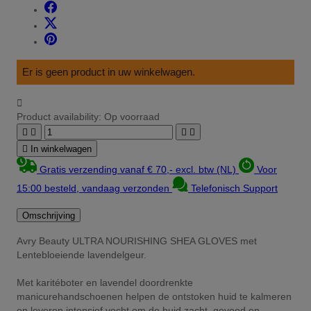
Er is geen product in uw winkelwagen.

Product availability:
Op voorraad





In winkelwagen
Gratis verzending vanaf € 70,- excl. btw (NL)
Voor
15:00 besteld, vandaag verzonden
Telefonisch Support
Omschrijving
Avry Beauty ULTRA NOURISHING SHEA GLOVES met
Lentebloeiende lavendelgeur.
Met karitéboter en lavendel doordrenkte
manicurehandschoenen helpen de ontstoken huid te kalmeren
en leveren intensief vocht om de huid zacht, gevoed en