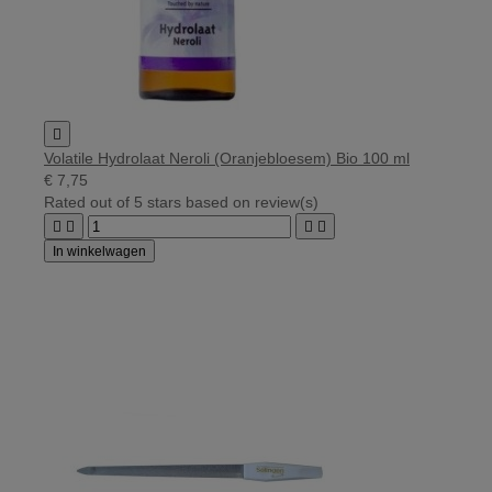

Volatile Hydrolaat Neroli (Oranjebloesem) Bio 100 ml
€ 7,75
Rated
out of 5 stars based on
review(s)




In winkelwagen