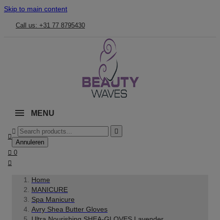
Skip to main content
Call us: +31 77 8795430
MENU



Annuleren

0

Home
MANICURE
Spa Manicure
Avry Shea Butter Gloves
Ultra Nourishing SHEA-GLOVES Lavender