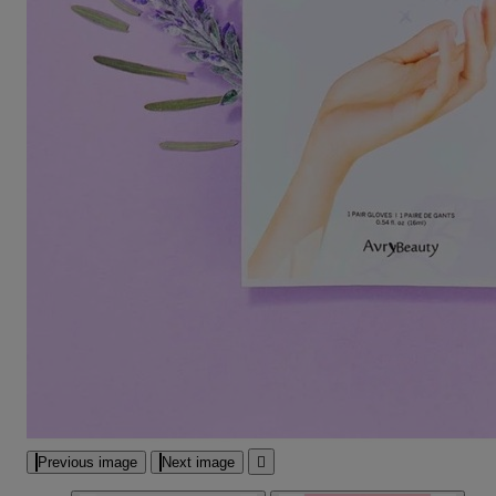
Previous image
Next image
