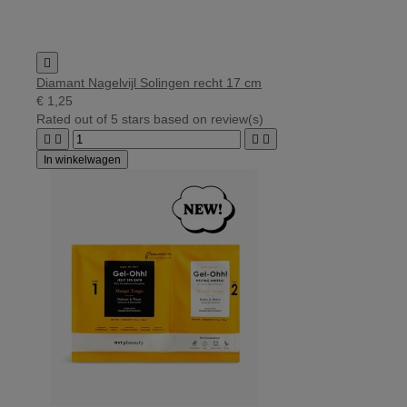

Diamant Nagelvijl Solingen recht 17 cm
€ 1,25
Rated
out of 5 stars based on
review(s)




In winkelwagen