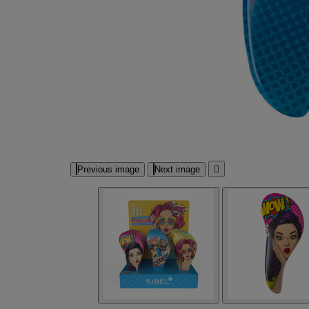
Previous image
Next image
