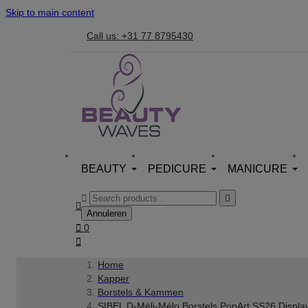
Skip to main content
Call us: +31 77 8795430
BEAUTY
PEDICURE
MANICURE



Annuleren

0

Home
Kapper
Borstels & Kammen
SIBEL D-Méli-Mélo Borstels PopArt SS26 Displa