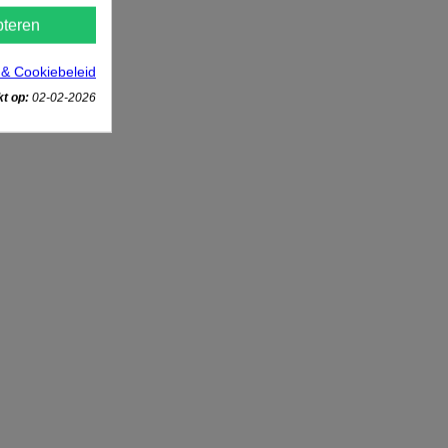
teren
 & Cookiebeleid
t op:
02-02-2026