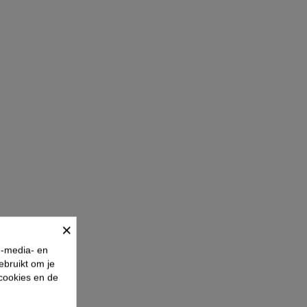
×
e-media- en
ebruikt om je
 cookies en de