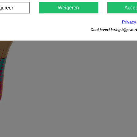
gureer
Weigeren
Accep
Privacy
Cookieverklaring bijgewerk