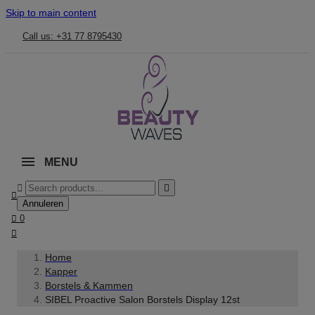
Skip to main content
Call us: +31 77 8795430
MENU



Annuleren

0

Home
Kapper
Borstels & Kammen
SIBEL Proactive Salon Borstels Display 12st