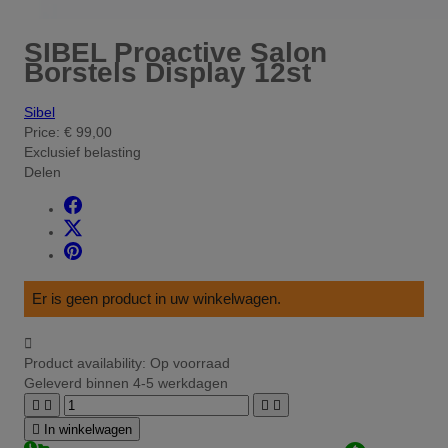
SIBEL Proactive Salon
Borstels Display 12st
Sibel
Price:
€ 99,00
Exclusief belasting
Delen
Er is geen product in uw winkelwagen.

Product availability:
Op voorraad
Geleverd binnen 4-5 werkdagen





In winkelwagen