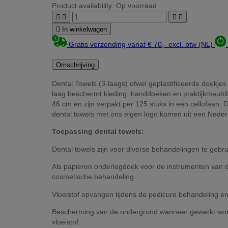
Product availability:
Op voorraad





In winkelwagen
Gratis verzending vanaf € 70,- excl. btw (NL)
Omschrijving
Dental Towels (3-laags) ofwel geplastificeerde doekje
laag beschermt kleding, handdoeken en praktijkmeubila
46 cm en zijn verpakt per 125 stuks in een cellofaan. 
dental towels met ons eigen logo komen uit een Neder
Toepassing dental towels:
Dental towels zijn voor diverse behandelingen te gebru
Als papieren onderlegdoek voor de instrumenten van d
cosmetische behandeling.
Vloeistof opvangen tijdens de pedicure behandeling en
Bescherming van de ondergrond wanneer gewerkt wordt 
vloeistof.