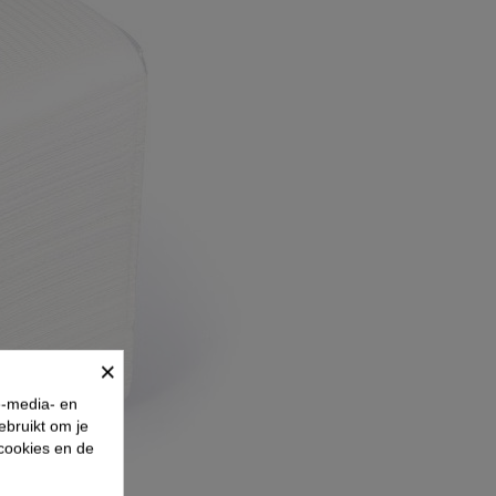
×
e-media- en
ebruikt om je
 cookies en de