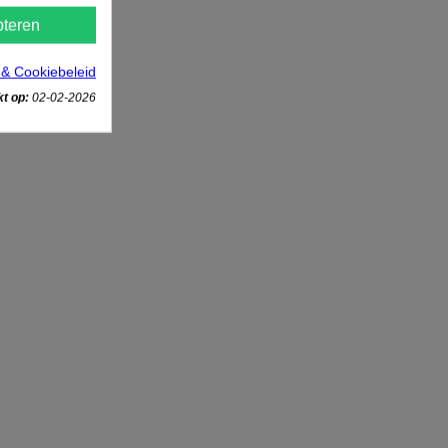
teren
 & Cookiebeleid
t op:
02-02-2026