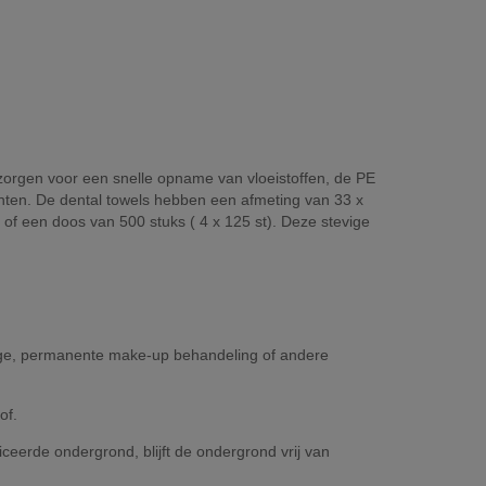
 zorgen voor een snelle opname van vloeistoffen, de PE
enten. De dental towels hebben een afmeting van 33 x
s of een doos van 500 stuks ( 4 x 125 st). Deze stevige
eage, permanente make-up behandeling of andere
of.
erde ondergrond, blijft de ondergrond vrij van