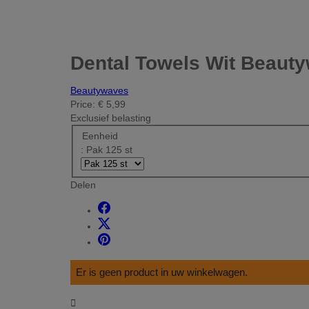
Dental Towels Wit Beaut
Beautywaves
Price:
€ 5,99
Exclusief belasting
Eenheid
: Pak 125 st
Delen
Er is geen product in uw winkelwagen.
