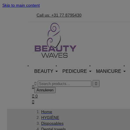
Skip to main content
Call us: +31 77 8795430
BEAUTY
PEDICURE
MANICURE



Annuleren

0

Home
HYGIËNE
Disposables
Dental towels