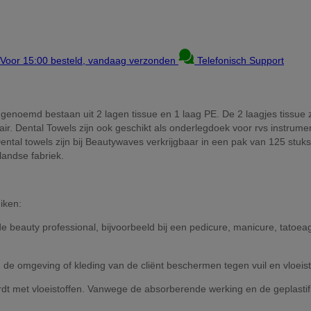
Voor 15:00 besteld, vandaag verzonden
Telefonisch Support
s genoemd bestaan uit 2 lagen tissue en 1 laag PE. De 2 laagjes tissue
ir. Dental Towels zijn ook geschikt als onderlegdoek voor rvs instrum
Dental towels zijn bij Beautywaves verkrijgbaar in een pak van 125 stuk
landse fabriek.
iken:
e beauty professional, bijvoorbeeld bij een pedicure, manicure, tato
 de omgeving of kleding van de cliënt beschermen tegen vuil en vloeist
met vloeistoffen. Vanwege de absorberende werking en de geplastifice