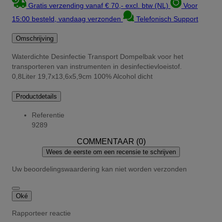
Gratis verzending vanaf € 70,- excl. btw (NL)
Voor
15:00 besteld, vandaag verzonden
Telefonisch Support
Omschrijving
Waterdichte Desinfectie Transport Dompelbak voor het
transporteren van instrumenten in desinfectievloeistof.
0,8Liter 19,7x13,6x5,9cm 100% Alcohol dicht
Productdetails
Referentie
9289
COMMENTAAR (0)
Wees de eerste om een recensie te schrijven
Uw beoordelingswaardering kan niet worden verzonden
Oké
Rapporteer reactie