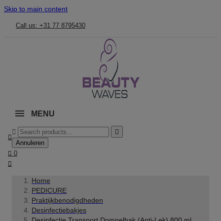
Skip to main content
Call us: +31 77 8795430
MENU



Annuleren

0

Home
PEDICURE
Praktijkbenodigdheden
Desinfectiebakjes
Desinfectie Transport Dompelbak (Anti-Lek) 800 ml