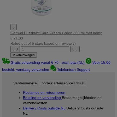

Gehwol Fusskraft Care Cream Groen 500 ml met pomp
€ 21,99
Rated
out of 5 stars based on
review(s)




In winkelwagen
Gratis verzending vanaf € 70,- excl. btw (NL)
Voor 15:00
besteld, vandaag verzonden
Telefonisch Support
Klantenservice
Toggle klantenservice links

Reclames en retourneren
Betaling en verzending
Betaalmogelijkheden en
verzendkosten
Delivery Costs outside NL
Delivery Costs outside
NL