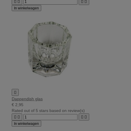




In winkelwagen

Dappendish glas
€ 2,95
Rated
out of 5 stars based on
review(s)




In winkelwagen