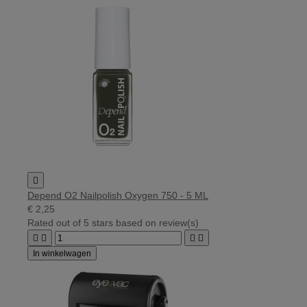

Depend O2 Nailpolish Oxygen 750 - 5 ML
€ 2,25
Rated
out of 5 stars based on
review(s)




In winkelwagen