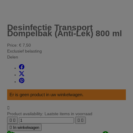
Desinfectie Transport
Dompelbak (Anti-Lek) 800 ml
Price:
€ 7,50
Exclusief belasting
Delen
Er is geen product in uw winkelwagen.

Product availability:
Laatste items in voorraad





In winkelwagen