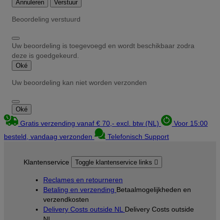
Annuleren
Verstuur
Beoordeling verstuurd
Uw beoordeling is toegevoegd en wordt beschikbaar zodra
deze is goedgekeurd.
Oké
Uw beoordeling kan niet worden verzonden
Oké
Gratis verzending vanaf € 70,- excl. btw (NL)
Voor 15:00
besteld, vandaag verzonden
Telefonisch Support
Klantenservice
Toggle klantenservice links

Reclames en retourneren
Betaling en verzending
Betaalmogelijkheden en
verzendkosten
Delivery Costs outside NL
Delivery Costs outside
NL