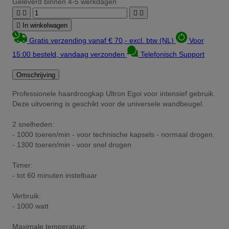
Geleverd binnen 4-5 werkdagen





In winkelwagen
Gratis verzending vanaf € 70,- excl. btw (NL)
Voor
15:00 besteld, vandaag verzonden
Telefonisch Support
Omschrijving
Professionele haardroogkap Ultron Egoi voor intensief gebruik.
Deze uitvoering is geschikt voor de universele wandbeugel.
2 snelheden:
- 1000 toeren/min - voor technische kapsels - normaal drogen.
- 1300 toeren/min - voor snel drogen
Timer:
- tot 60 minuten instelbaar
Verbruik:
- 1000 watt
Maximale temperatuur: