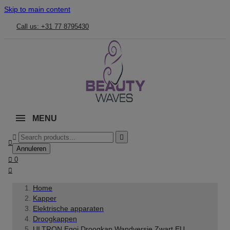
Skip to main content
Call us: +31 77 8795430
MENU



Annuleren

0

Home
Kapper
Elektrische apparaten
Droogkappen
ULTRON Egoi Droogkap Wandversie Zwart EU