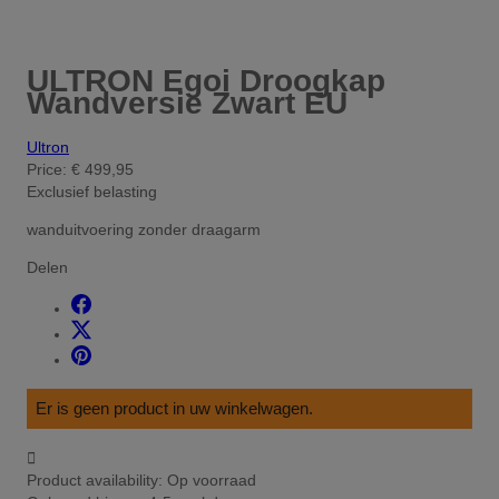
ULTRON Egoi Droogkap
Wandversie Zwart EU
Ultron
Price:
€ 499,95
Exclusief belasting
wanduitvoering zonder draagarm
Delen
Er is geen product in uw winkelwagen.

Product availability:
Op voorraad