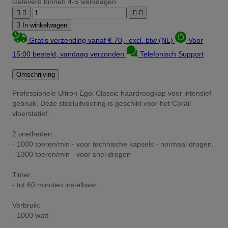
Geleverd binnen 4-5 werkdagen





In winkelwagen
Gratis verzending vanaf € 70,- excl. btw (NL)
Voor
15:00 besteld, vandaag verzonden
Telefonisch Support
Omschrijving
Professionele Ultron Egoi Classic haardroogkap voor intensief
gebruik. Deze stoeluitvoering is geschikt voor het Corail
vloerstatief.
2 snelheden:
- 1000 toeren/min - voor technische kapsels - normaal drogen.
- 1300 toeren/min - voor snel drogen
Timer:
- tot 60 minuten instelbaar
Verbruik:
- 1000 watt