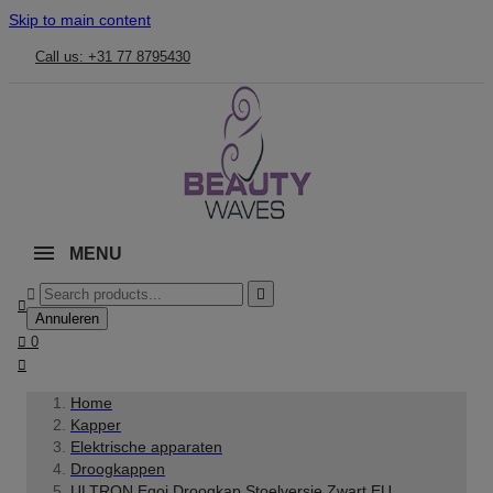
Skip to main content
Call us: +31 77 8795430
MENU



Annuleren

0

Home
Kapper
Elektrische apparaten
Droogkappen
ULTRON Egoi Droogkap Stoelversie Zwart EU