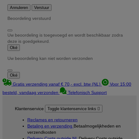
Annuleren
Verstuur
Beoordeling verstuurd
Uw beoordeling is toegevoegd en wordt beschikbaar zodra
deze is goedgekeurd.
Oké
Uw beoordeling kan niet worden verzonden
Oké
Gratis verzending vanaf € 70,- excl. btw (NL)
Voor 15:00
besteld, vandaag verzonden
Telefonisch Support
Klantenservice
Toggle klantenservice links

Reclames en retourneren
Betaling en verzending
Betaalmogelijkheden en
verzendkosten
Delivery Costs outside NL
Delivery Costs outside