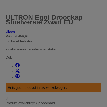
ULTRON Egoi Droogkap
Stoelversie Zwart EU
Ultron
Price:
€ 459,95
Exclusief belasting
stoeluitvoering zonder voet statief
Delen
Er is geen product in uw winkelwagen.

Product availability:
Op voorraad