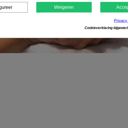
gureer
Weigeren
Accep
Privacy
Cookieverklaring bijgewerk