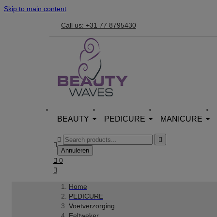
Skip to main content
Call us: +31 77 8795430
BEAUTY
PEDICURE
MANICURE



Annuleren

0

Home
PEDICURE
Voetverzorging
Eeltweker