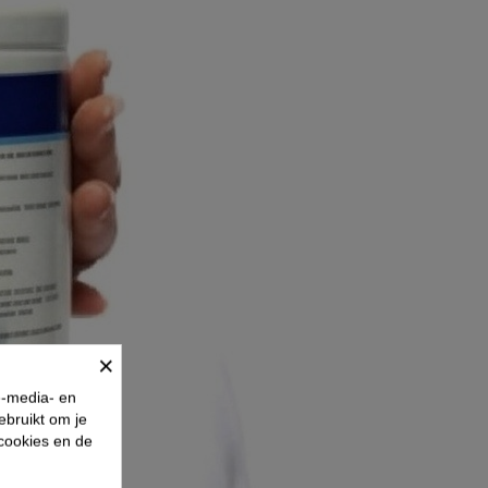
×
e-media- en
ebruikt om je
 cookies en de