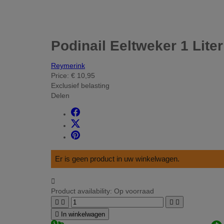
Podinail Eeltweker 1 Liter
Reymerink
Price:
€ 10,95
Exclusief belasting
Delen
Er is geen product in uw winkelwagen.

Product availability:
Op voorraad





In winkelwagen