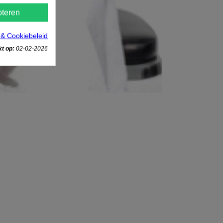
teren
 & Cookiebeleid
t op:
02-02-2026