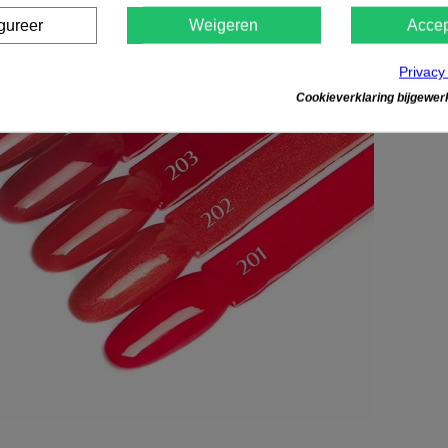
gureer
Weigeren
Accep
Privacy
Cookieverklaring bijgewerk