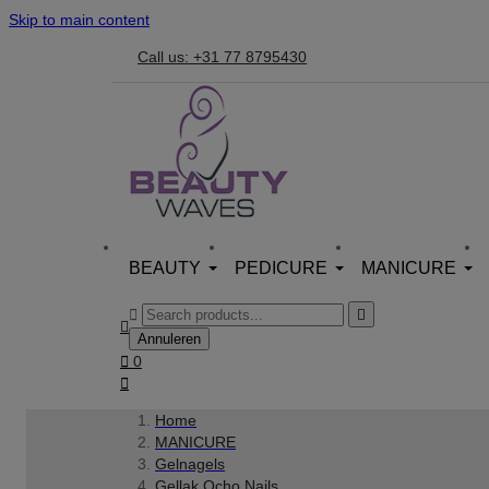
Skip to main content
Call us: +31 77 8795430
BEAUTY
PEDICURE
MANICURE



Annuleren

0

Home
MANICURE
Gelnagels
Gellak Ocho Nails