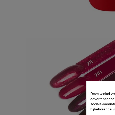
Deze winkel vr
advertentiedoe
sociale-mediafu
bijbehorende 