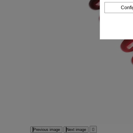
Confi
Previous image
Next image
