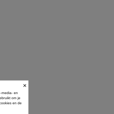
×
e-media- en
ebruikt om je
 cookies en de