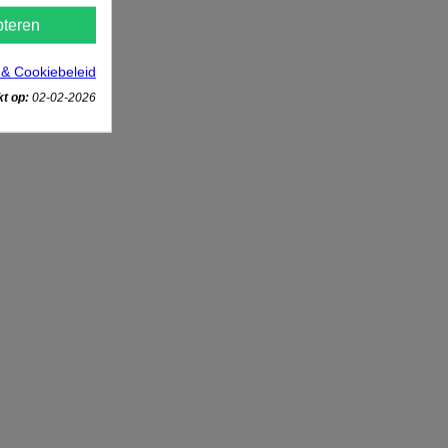
teren
 & Cookiebeleid
t op:
02-02-2026