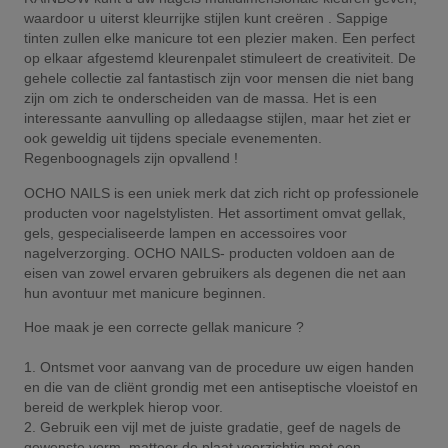
waardoor u uiterst kleurrijke stijlen kunt creëren . Sappige
tinten zullen elke manicure tot een plezier maken. Een perfect
op elkaar afgestemd kleurenpalet stimuleert de creativiteit. De
gehele collectie zal fantastisch zijn voor mensen die niet bang
zijn om zich te onderscheiden van de massa. Het is een
interessante aanvulling op alledaagse stijlen, maar het ziet er
ook geweldig uit tijdens speciale evenementen.
Regenboognagels zijn opvallend !
OCHO NAILS is een uniek merk dat zich richt op professionele
producten voor nagelstylisten. Het assortiment omvat gellak,
gels, gespecialiseerde lampen en accessoires voor
nagelverzorging. OCHO NAILS- producten voldoen aan de
eisen van zowel ervaren gebruikers als degenen die net aan
hun avontuur met manicure beginnen.
Hoe maak je een correcte gellak manicure ?
1. Ontsmet voor aanvang van de procedure uw eigen handen
en die van de cliënt grondig met een antiseptische vloeistof en
bereid de werkplek hierop voor.
2. Gebruik een vijl met de juiste gradatie, geef de nagels de
gewenste vorm, matteer de plaat voorzichtig met een