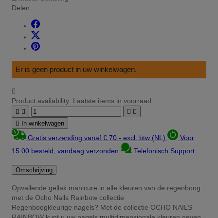
Delen
Er is geen product in uw winkelwagen.

Product availability:
Laatste items in voorraad





In winkelwagen
Gratis verzending vanaf € 70,- excl. btw (NL)
Voor
15:00 besteld, vandaag verzonden
Telefonisch Support
Omschrijving
Opvallende gellak manicure in alle kleuren van de regenboog
met de Ocho Nails Rainbow collectie
Regenboogkleurige nagels? Met de collectie OCHO NAILS
RAINBOW kunt u uw nagels multidimensionale kleuren geven,