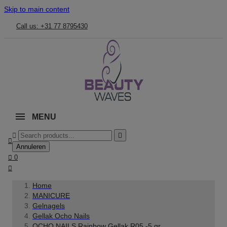
Skip to main content
Call us: +31 77 8795430
MENU



Annuleren

0

Home
MANICURE
Gelnagels
Gellak Ocho Nails
OCHO NAILS Rainbow Gellak R05 -5 gr