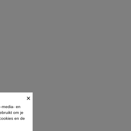
×
e-media- en
ebruikt om je
 cookies en de