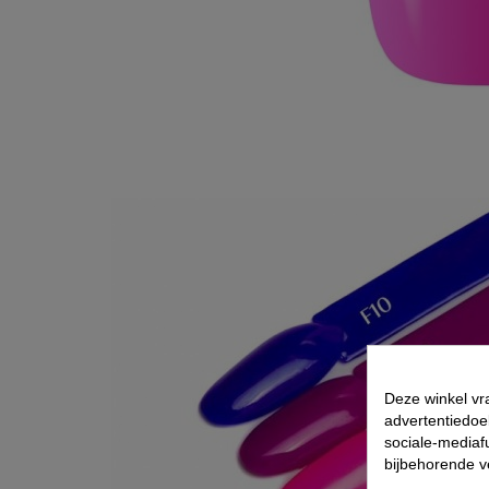
Deze winkel vr
advertentiedoe
sociale-mediafu
bijbehorende 