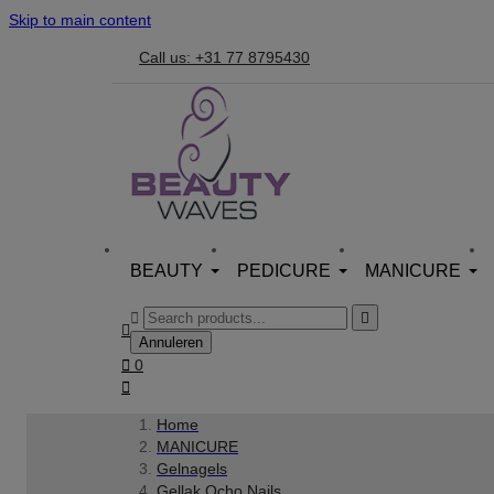
Skip to main content
Call us: +31 77 8795430
BEAUTY
PEDICURE
MANICURE



Annuleren

0

Home
MANICURE
Gelnagels
Gellak Ocho Nails