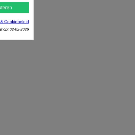
teren
 & Cookiebeleid
t op:
02-02-2026