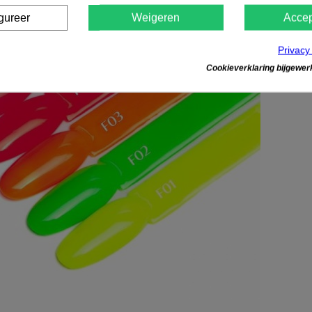
gureer
Weigeren
Accep
Privacy
Cookieverklaring bijgewerk