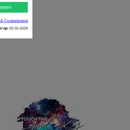
teren
 & Cookiebeleid
t op:
02-02-2026