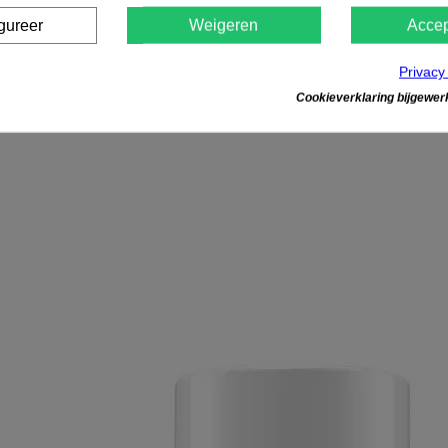
gureer
Weigeren
Accep
Privacy
Cookieverklaring bijgewerk