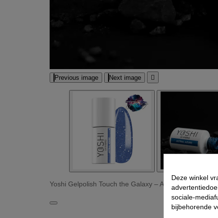
Previous image
Next image

Deze winkel vr
Yoshi Gelpolish Touch the Galaxy – Astral Azure 527 -
advertentiedoe
sociale-mediafu
bijbehorende 