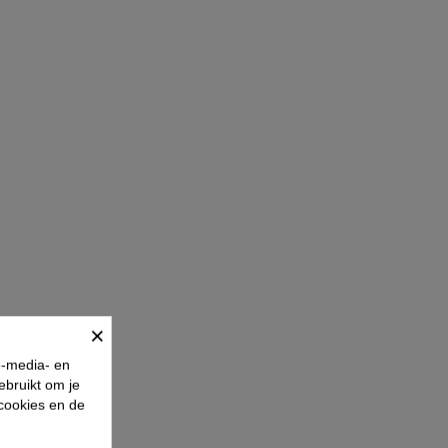
×
e-media- en
ebruikt om je
 cookies en de