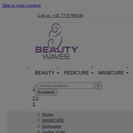
Skip to main content
Call us: +31 77 8795430
BEAUTY
PEDICURE
MANICURE



Annuleren

0

Home
MANICURE
Gelnagels
Gellak Yoshi