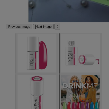
Previous image
Next image
