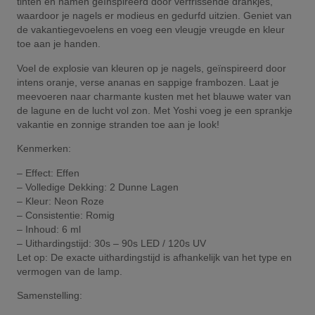
tinten en namen geïnspireerd door verfrissende drankjes,
waardoor je nagels er modieus en gedurfd uitzien. Geniet van
de vakantiegevoelens en voeg een vleugje vreugde en kleur
toe aan je handen.
Voel de explosie van kleuren op je nagels, geïnspireerd door
intens oranje, verse ananas en sappige frambozen. Laat je
meevoeren naar charmante kusten met het blauwe water van
de lagune en de lucht vol zon. Met Yoshi voeg je een sprankje
vakantie en zonnige stranden toe aan je look!
Kenmerken:
– Effect: Effen
– Volledige Dekking: 2 Dunne Lagen
– Kleur: Neon Roze
– Consistentie: Romig
– Inhoud: 6 ml
– Uithardingstijd: 30s – 90s LED / 120s UV
Let op: De exacte uithardingstijd is afhankelijk van het type en
vermogen van de lamp.
Samenstelling: