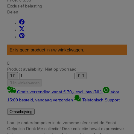
Exclusief belasting
Delen
Er is geen product in uw winkelwagen.

Product availability:
Niet op voorraad





In winkelwagen
Gratis verzending vanaf € 70,- excl. btw (NL)
Voor
15:00 besteld, vandaag verzonden
Telefonisch Support
Omschrijving
Laat je onderdompelen in de zomerse sfeer met de Yoshi
Gelpolish Drink Me collectie! Deze collectie bevat expressieve