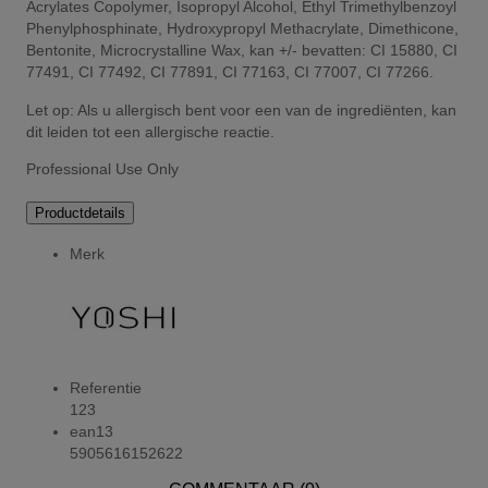
Acrylates Copolymer, Isopropyl Alcohol, Ethyl Trimethylbenzoyl
Phenylphosphinate, Hydroxypropyl Methacrylate, Dimethicone,
Bentonite, Microcrystalline Wax, kan +/- bevatten: CI 15880, CI
77491, CI 77492, CI 77891, CI 77163, CI 77007, CI 77266.
Let op: Als u allergisch bent voor een van de ingrediënten, kan
dit leiden tot een allergische reactie.
Professional Use Only
Productdetails
Merk
Referentie
123
ean13
5905616152622