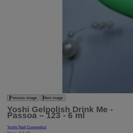
Previous image
Next image
Yoshi Gelpolish Drink Me -
Passoa – 123 - 6 ml
Yoshi Nail Cosmetics
Price:
€ 5,95