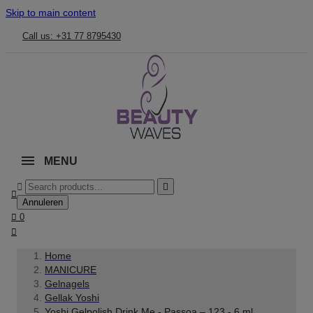
Skip to main content
Call us: +31 77 8795430
MENU



Annuleren

0

Home
MANICURE
Gelnagels
Gellak Yoshi
Yoshi Gelpolish Drink Me - Passoa – 123 - 6 ml