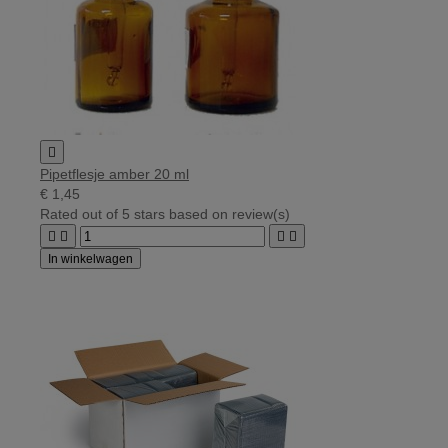

Pipetflesje amber 20 ml
€ 1,45
Rated
out of 5 stars based on
review(s)




In winkelwagen