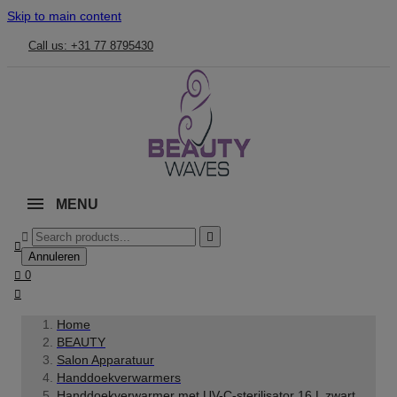
Skip to main content
Call us: +31 77 8795430
MENU



Annuleren

0

Home
BEAUTY
Salon Apparatuur
Handdoekverwarmers
Handdoekverwarmer met UV-C-sterilisator 16 L zwart