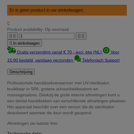
Er is geen product in uw winkelwagen.

Product availability:
Op voorraad





In winkelwagen
Gratis verzending vanaf € 70,- excl. btw (NL)
Voor
15:00 besteld, vandaag verzonden
Telefonisch Support
Omschrijving
Professionele handdoekverwarmer met UV-sterilisator,
bruikbaar in SPA, grotere schoonheidssalons en
massagesalons. Dankzij de grote interne afmetingen kunt u
een tiental handdoeken van verschillende afmetingen plaatsen.
Het apparaat beschikt over een sensor die de sterilisator
deactiveert wanneer de deur wordt geopend.
Afmetingen zie laatste foto.
Technische data: