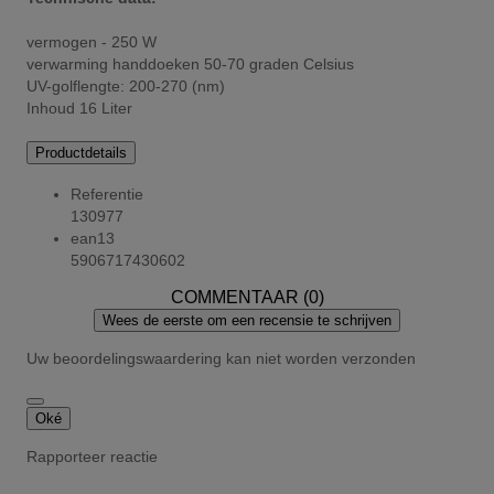
vermogen - 250 W
verwarming handdoeken 50-70 graden Celsius
UV-golflengte: 200-270 (nm)
Inhoud 16 Liter
Productdetails
Referentie
130977
ean13
5906717430602
COMMENTAAR (0)
Wees de eerste om een recensie te schrijven
Uw beoordelingswaardering kan niet worden verzonden
Oké
Rapporteer reactie