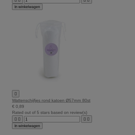




In winkelwagen

Wattenschijfjes rond katoen Ø57mm 80st
€ 0,89
Rated
out of 5 stars based on
review(s)




In winkelwagen