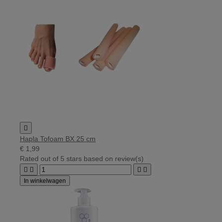

Hapla Tofoam BX 25 cm
€ 1,99
Rated
out of 5 stars based on
review(s)




In winkelwagen