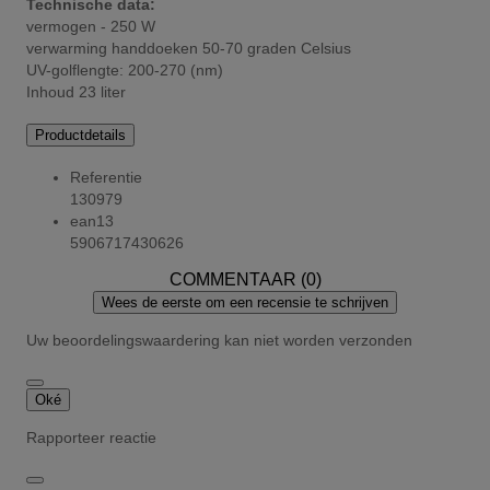
Technische data:
vermogen - 250 W
verwarming handdoeken 50-70 graden Celsius
UV-golflengte: 200-270 (nm)
Inhoud 23 liter
Productdetails
Referentie
130979
ean13
5906717430626
COMMENTAAR (0)
Wees de eerste om een recensie te schrijven
Uw beoordelingswaardering kan niet worden verzonden
Oké
Rapporteer reactie