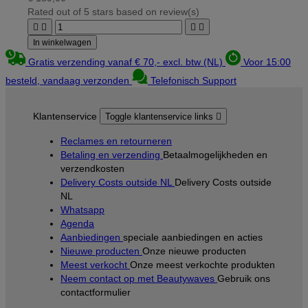
Rated
out of 5 stars based on
review(s)




In winkelwagen
Gratis verzending vanaf € 70,- excl. btw (NL)
Voor 15:00
besteld, vandaag verzonden
Telefonisch Support
Klantenservice
Toggle klantenservice links

Reclames en retourneren
Betaling en verzending
Betaalmogelijkheden en
verzendkosten
Delivery Costs outside NL
Delivery Costs outside
NL
Whatsapp
Agenda
Aanbiedingen
speciale aanbiedingen en acties
Nieuwe producten
Onze nieuwe producten
Meest verkocht
Onze meest verkochte produkten
Neem contact op met Beautywaves
Gebruik ons
contactformulier