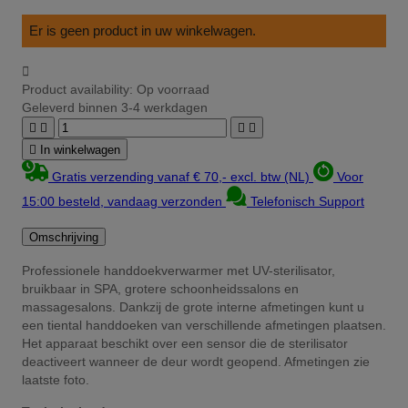
Er is geen product in uw winkelwagen.

Product availability:
Op voorraad
Geleverd binnen 3-4 werkdagen





In winkelwagen
Gratis verzending vanaf € 70,- excl. btw (NL)
Voor
15:00 besteld, vandaag verzonden
Telefonisch Support
Omschrijving
Professionele handdoekverwarmer met UV-sterilisator,
bruikbaar in SPA, grotere schoonheidssalons en
massagesalons. Dankzij de grote interne afmetingen kunt u
een tiental handdoeken van verschillende afmetingen plaatsen.
Het apparaat beschikt over een sensor die de sterilisator
deactiveert wanneer de deur wordt geopend. Afmetingen zie
laatste foto.