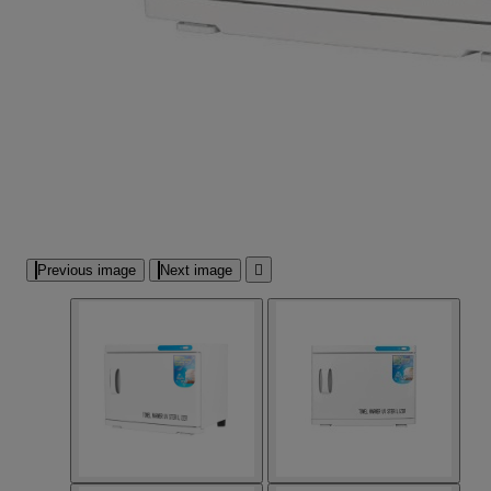
Previous image
Next image
