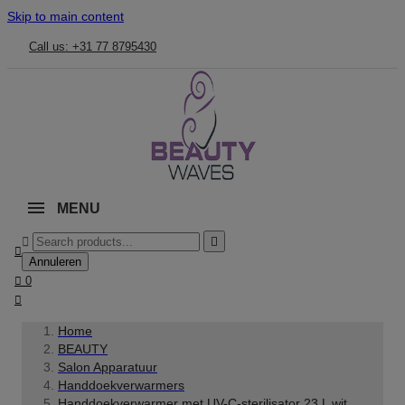
Skip to main content
Call us: +31 77 8795430
MENU



Annuleren

0

Home
BEAUTY
Salon Apparatuur
Handdoekverwarmers
Handdoekverwarmer met UV-C-sterilisator 23 L wit