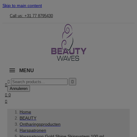
Skip to main content
Call us: +31 77 8795430
MENU



Annuleren

0

Home
BEAUTY
Ontharingsproducten
Harspatronen
Harspatroon Gold Shine Skinsystem 100 ml