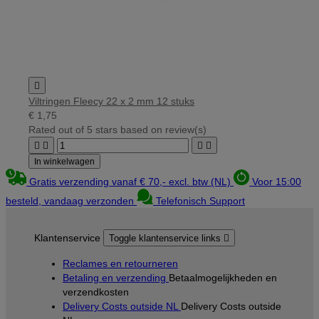

Viltringen Fleecy 22 x 2 mm 12 stuks
€ 1,75
Rated
out of 5 stars based on
review(s)




In winkelwagen
Gratis verzending vanaf € 70,- excl. btw (NL)
Voor 15:00
besteld, vandaag verzonden
Telefonisch Support
Klantenservice
Toggle klantenservice links

Reclames en retourneren
Betaling en verzending
Betaalmogelijkheden en
verzendkosten
Delivery Costs outside NL
Delivery Costs outside