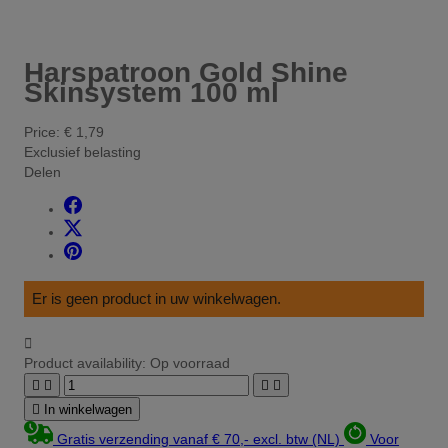
Harspatroon Gold Shine
Skinsystem 100 ml
Price:
€ 1,79
Exclusief belasting
Delen
Er is geen product in uw winkelwagen.

Product availability:
Op voorraad





In winkelwagen
Gratis verzending vanaf € 70,- excl. btw (NL)
Voor