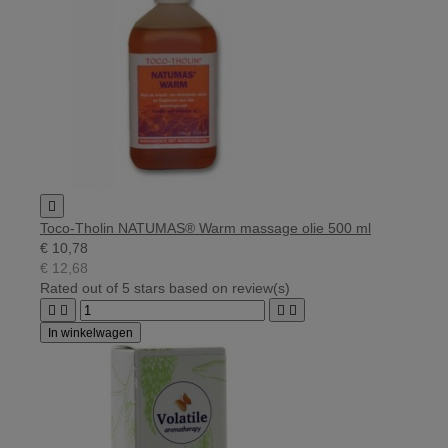

Toco-Tholin NATUMAS® Warm massage olie 500 ml
€ 10,78
€ 12,68
Rated
out of 5 stars based on
review(s)




In winkelwagen