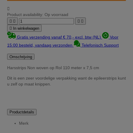

Product availability:
Op voorraad





In winkelwagen
Gratis verzending vanaf € 70,- excl. btw (NL)
Voor
15:00 besteld, vandaag verzonden
Telefonisch Support
Omschrijving
Harsstrips Non woven op Rol 110 meter x 7,5 cm
Dit is een zeer voordelige verpakking want de epileerstrips kunt
u zelf op maat knippen.
Productdetails
Merk