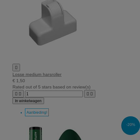

Losse medium harsroller
€ 1,50
Rated
out of 5 stars based on
review(s)




In winkelwagen
Aanbieding!
-20%