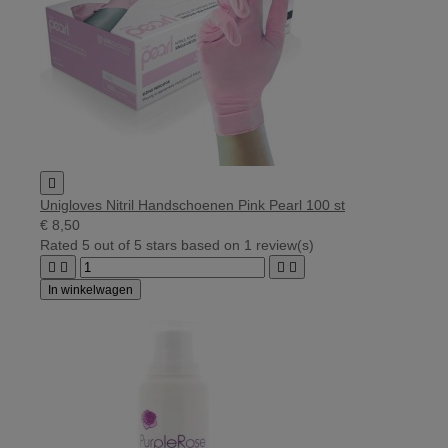

Unigloves Nitril Handschoenen Pink Pearl 100 st
€ 8,50
Rated
5
out of 5 stars based on
1
review(s)




In winkelwagen