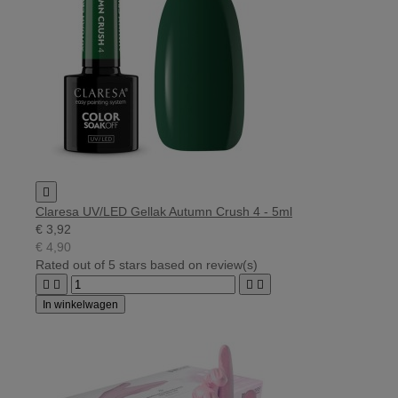

Claresa UV/LED Gellak Autumn Crush 4 - 5ml
€ 3,92
€ 4,90
Rated
out of 5 stars based on
review(s)




In winkelwagen