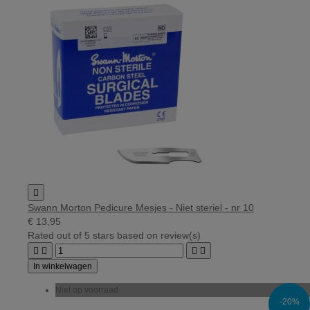

Swann Morton Pedicure Mesjes - Niet steriel - nr 10
€ 13,95
Rated
out of 5 stars based on
review(s)




In winkelwagen
Niet op voorraad
-20%