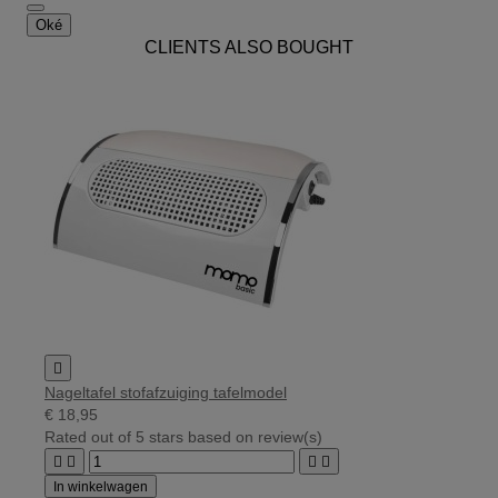
Oké
CLIENTS ALSO BOUGHT

Nageltafel stofafzuiging tafelmodel
€ 18,95
Rated
out of 5 stars based on
review(s)




In winkelwagen