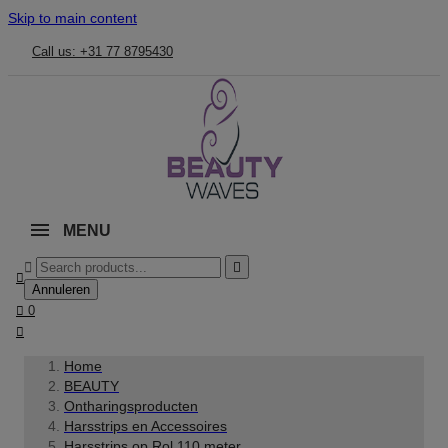
Skip to main content
Call us: +31 77 8795430
MENU



Annuleren

0

Home
BEAUTY
Ontharingsproducten
Harsstrips en Accessoires
Harsstrips op Rol 110 meter