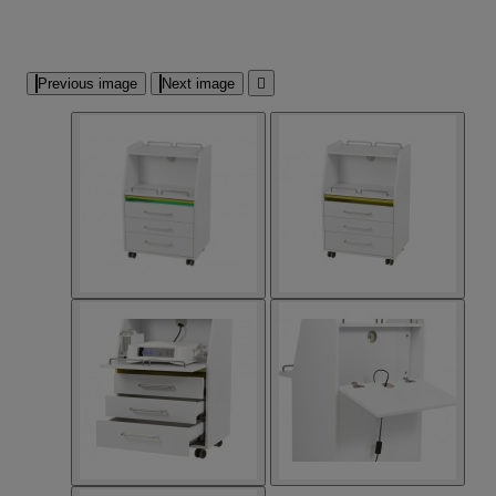
Previous image
Next image
