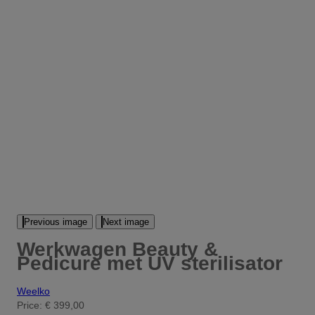
Previous image
Next image
Werkwagen Beauty &
Pedicure met UV sterilisator
Weelko
Price:
€ 399,00