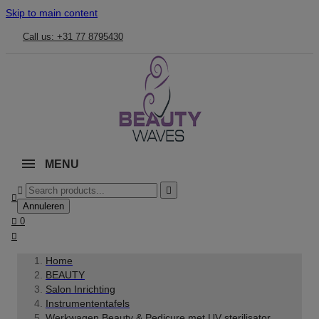
Skip to main content
Call us: +31 77 8795430
MENU



Annuleren

0

Home
BEAUTY
Salon Inrichting
Instrumententafels
Werkwagen Beauty & Pedicure met UV sterilisator