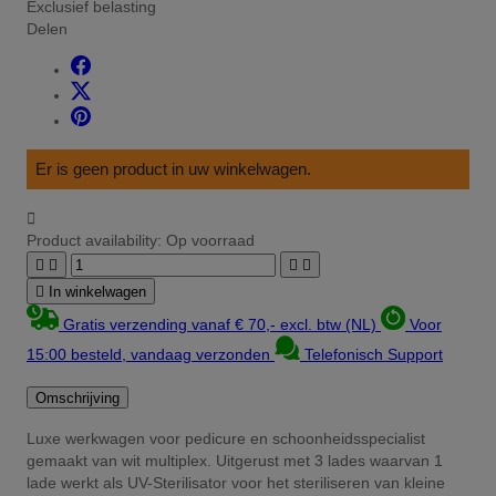
Exclusief belasting
Delen
Er is geen product in uw winkelwagen.

Product availability:
Op voorraad





In winkelwagen
Gratis verzending vanaf € 70,- excl. btw (NL)
Voor
15:00 besteld, vandaag verzonden
Telefonisch Support
Omschrijving
Luxe werkwagen voor pedicure en schoonheidsspecialist
gemaakt van wit multiplex. Uitgerust met 3 lades waarvan 1
lade werkt als UV-Sterilisator voor het steriliseren van kleine