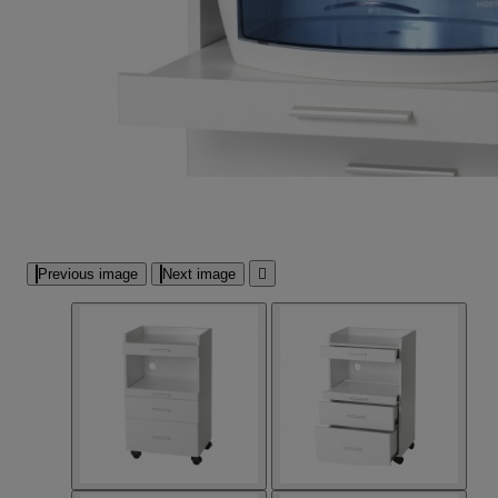
Previous image
Next image
