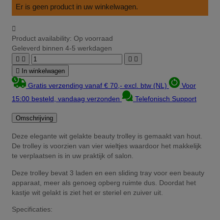
Er is geen product in uw winkelwagen.

Product availability:
Op voorraad
Geleverd binnen 4-5 werkdagen





In winkelwagen
Gratis verzending vanaf € 70,- excl. btw (NL)
Voor
15:00 besteld, vandaag verzonden
Telefonisch Support
Omschrijving
Deze elegante wit gelakte beauty trolley is gemaakt van hout.
De trolley is voorzien van vier wieltjes waardoor het makkelijk
te verplaatsen is in uw praktijk of salon.
Deze trolley bevat 3 laden en een sliding tray voor een beauty
apparaat, meer als genoeg opberg ruimte dus. Doordat het
kastje wit gelakt is ziet het er steriel en zuiver uit.
Specificaties: