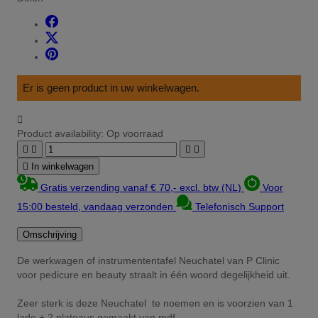
Er is geen product in uw winkelwagen.

Product availability:
Op voorraad





In winkelwagen
Gratis verzending vanaf € 70,- excl. btw (NL)
Voor
15:00 besteld, vandaag verzonden
Telefonisch Support
Omschrijving
De werkwagen of instrumententafel Neuchatel van P Clinic
voor pedicure en beauty straalt in één woord degelijkheid uit.
Zeer sterk is deze Neuchatel te noemen en is voorzien van 1
lade + 2 plateaus gemaakt van mdf