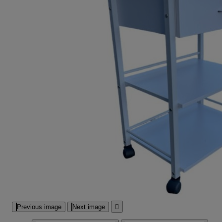
Previous image
Next image
