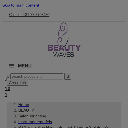
Skip to main content
Call us: +31 77 8795430
MENU



Annuleren

0

Home
BEAUTY
Salon Inrichting
Instrumententafels
P Clinic Trolley Neuchatel met 1 lade + 2 plateau’s