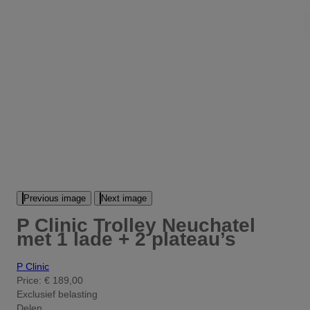
Previous image
Next image
P Clinic Trolley Neuchatel
met 1 lade + 2 plateau’s
P Clinic
Price:
€ 189,00
Exclusief belasting
Delen