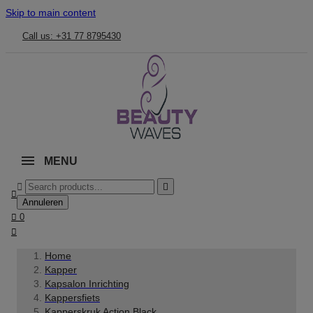
Skip to main content
Call us: +31 77 8795430
MENU



Annuleren

0

Home
Kapper
Kapsalon Inrichting
Kappersfiets
Kapperskruk Action Black