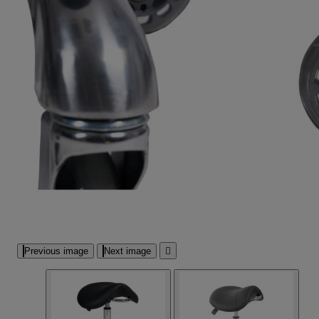
Previous image
Next image
