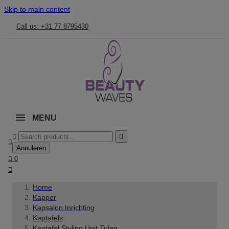
Skip to main content
Call us: +31 77 8795430
MENU



Annuleren

0

Home
Kapper
Kapsalon Inrichting
Kaptafels
Kaptafel Styling Unit Tulan