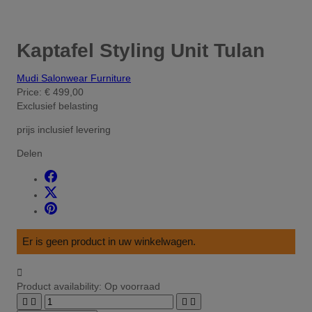
Kaptafel Styling Unit Tulan
Mudi Salonwear Furniture
Price:
€ 499,00
Exclusief belasting
prijs inclusief levering
Delen
Er is geen product in uw winkelwagen.

Product availability:
Op voorraad



