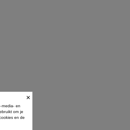
×
e-media- en
ebruikt om je
 cookies en de