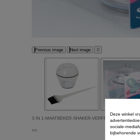
Previous image
Next image

Deze winkel vr
3 IN 1-MAATBEKER-SHAKER-VERFPOTJE 200ML Afbe
advertentiedoe
sociale-mediafu
bijbehorende 