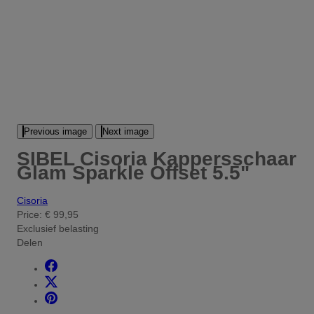
Previous image
Next image
SIBEL Cisoria Kappersschaar
Glam Sparkle Offset 5.5"
Cisoria
Price:
€ 99,95
Exclusief belasting
Delen