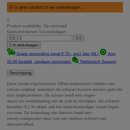
Er is geen product in uw winkelwagen.

Product availability:
Op voorraad
Geleverd binnen 3-4 werkdagen





In winkelwagen
Gratis verzending vanaf € 70,- excl. btw (NL)
Voor
15:00 besteld, vandaag verzonden
Telefonisch Support
Omschrijving
Deze mooie ergonomische Offset knipscharen hebben een
convex snijblad, waardoor de scharen kunnen worden gebruikt
voor snijtechnieken. De schaar heeft een vinger-
steun om overbelasting van de pols te vermijden. De scharen
bevatten 0,1 % nikkel, wat het staal bestendiger maakt tegen
corrosie. De buitenlaag van titanium heeft een
trendy roségouden kleur met een fashion-schroef met
diamant-effect.