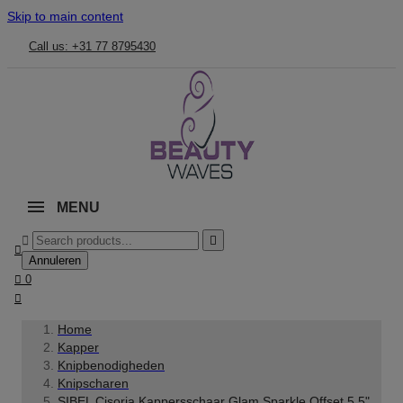
Skip to main content
Call us: +31 77 8795430
MENU



Annuleren

0

Home
Kapper
Knipbenodigheden
Knipscharen
SIBEL Cisoria Kappersschaar Glam Sparkle Offset 5.5"