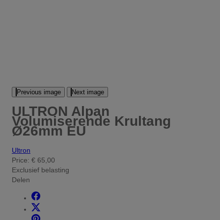
Previous image
Next image
ULTRON Alpan
Volumiserende Krultang
Ø26mm EU
Ultron
Price:
€ 65,00
Exclusief belasting
Delen