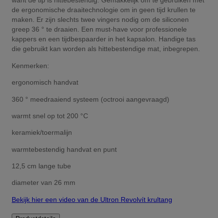
want de tip is hittebestendig. Gemakkelijk om te gebruiken met
de ergonomische draaitechnologie om in geen tijd krullen te
maken. Er zijn slechts twee vingers nodig om de siliconen
greep 36 ° te draaien. Een must-have voor professionele
kappers en een tijdbespaarder in het kapsalon. Handige tas
die gebruikt kan worden als hittebestendige mat, inbegrepen.
Kenmerken:
ergonomisch handvat
360 ° meedraaiend systeem (octrooi aangevraagd)
warmt snel op tot 200 °C
keramiek/toermalijn
warmtebestendig handvat en punt
12,5 cm lange tube
diameter van 26 mm
Bekijk hier een video van de Ultron Revolvít krultang