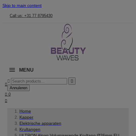
Skip to main content
Call us: +31 77 8795430
MENU



Annuleren

0

Home
Kapper
Elektrische apparaten
Krultangen
ULTRON Alpan Volumiserende Krultang Ø26mm EU