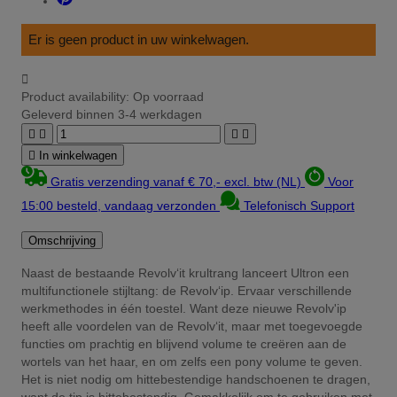
Er is geen product in uw winkelwagen.

Product availability:
Op voorraad
Geleverd binnen 3-4 werkdagen





In winkelwagen
Gratis verzending vanaf € 70,- excl. btw (NL)
Voor
15:00 besteld, vandaag verzonden
Telefonisch Support
Omschrijving
Naast de bestaande Revolv‘it krultrang lanceert Ultron een
multifunctionele stijltang: de Revolv‘ip. Ervaar verschillende
werkmethodes in één toestel. Want deze nieuwe Revolv'ip
heeft alle voordelen van de Revolv‘it, maar met toegevoegde
functies om prachtig en blijvend volume te creëren aan de
wortels van het haar, en om zelfs een pony volume te geven.
Het is niet nodig om hittebestendige handschoenen te dragen,