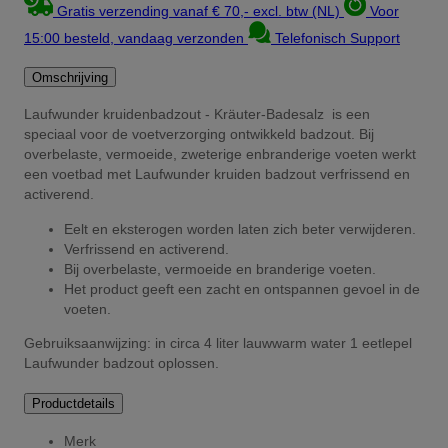
Gratis verzending vanaf € 70,- excl. btw (NL)
Voor
15:00 besteld, vandaag verzonden
Telefonisch Support
Omschrijving
Laufwunder kruidenbadzout - Kräuter-Badesalz is een
speciaal voor de voetverzorging ontwikkeld badzout. Bij
overbelaste, vermoeide, zweterige enbranderige voeten werkt
een voetbad met Laufwunder kruiden badzout verfrissend en
activerend.
Eelt en eksterogen worden laten zich beter verwijderen.
Verfrissend en activerend.
Bij overbelaste, vermoeide en branderige voeten.
Het product geeft een zacht en ontspannen gevoel in de
voeten.
Gebruiksaanwijzing: in circa 4 liter lauwwarm water 1 eetlepel
Laufwunder badzout oplossen.
Productdetails
Merk