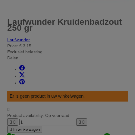
Laufwunder Kruidenbadzout
250 gr
Laufwunder
Price:
€ 3,15
Exclusief belasting
Delen
Er is geen product in uw winkelwagen.

Product availability:
Op voorraad





In winkelwagen