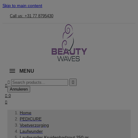
Skip to main content
Call us: +31 77 8795430
MENU



Annuleren

0

Home
PEDICURE
Voetverzorging
Laufwunder
Laufwunder Kruidenbadzout 250 gr