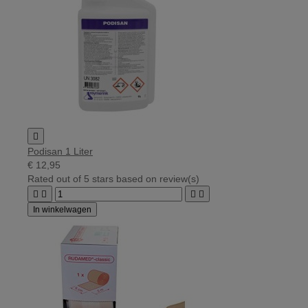

Podisan 1 Liter
€ 12,95
Rated
out of 5 stars based on
review(s)




In winkelwagen