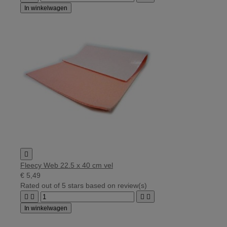
In winkelwagen

Fleecy Web 22.5 x 40 cm vel
€ 5,49
Rated
out of 5 stars based on
review(s)




In winkelwagen