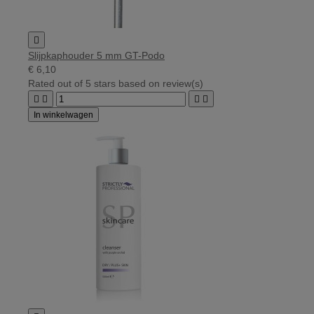

Slijpkaphouder 5 mm GT-Podo
€ 6,10
Rated
out of 5 stars based on
review(s)




In winkelwagen