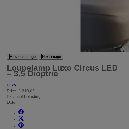
Previous image
Next image
Loupelamp Luxo Circus LED
– 3,5 Dioptrie
Luxo
Price:
€ 610,09
Exclusief belasting
Delen