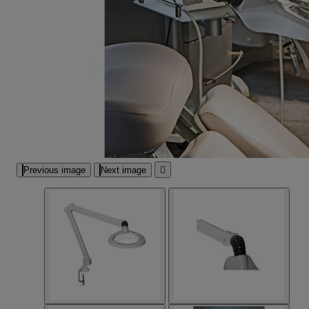
Previous image
Next image
