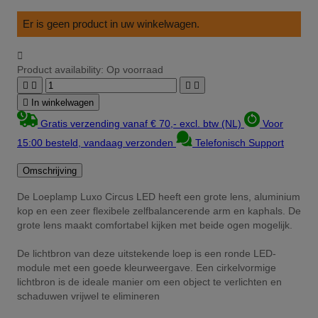
Er is geen product in uw winkelwagen.

Product availability:
Op voorraad





In winkelwagen
Gratis verzending vanaf € 70,- excl. btw (NL)
Voor
15:00 besteld, vandaag verzonden
Telefonisch Support
Omschrijving
De Loeplamp Luxo Circus LED heeft een grote lens, aluminium
kop en een zeer flexibele zelfbalancerende arm en kaphals. De
grote lens maakt comfortabel kijken met beide ogen mogelijk.
De lichtbron van deze uitstekende loep is een ronde LED-
module met een goede kleurweergave. Een cirkelvormige
lichtbron is de ideale manier om een ​​object te verlichten en
schaduwen vrijwel te elimineren