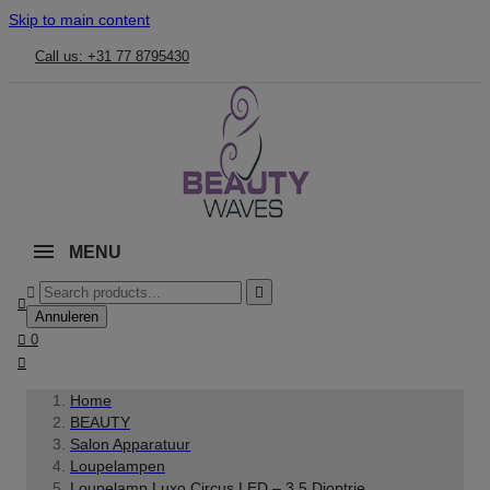
Skip to main content
Call us: +31 77 8795430
MENU



Annuleren

0

Home
BEAUTY
Salon Apparatuur
Loupelampen
Loupelamp Luxo Circus LED – 3,5 Dioptrie