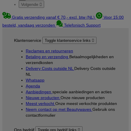
Volgende

Gratis verzending vanaf € 70,- excl. btw (NL)
Voor 15:00
besteld, vandaag verzonden
Telefonisch Support
Klantenservice
Toggle klantenservice links

Reclames en retourneren
Betaling en verzending
Betaalmogelijkheden en
verzendkosten
Delivery Costs outside NL
Delivery Costs outside
NL
Whatsapp
Agenda
Aanbiedingen
speciale aanbiedingen en acties
Nieuwe producten
Onze nieuwe producten
Meest verkocht
Onze meest verkochte produkten
Neem contact op met Beautywaves
Gebruik ons
contactformulier
Ons bedrijf
Toggle ons bedrijf links
