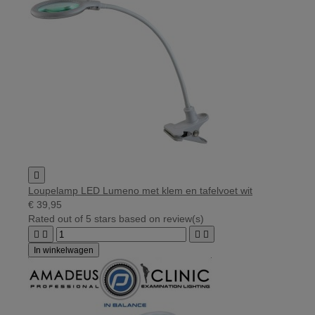

Loupelamp LED Lumeno met klem en tafelvoet wit
€ 39,95
Rated
out of 5 stars based on
review(s)




In winkelwagen