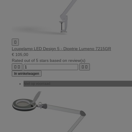

Loupelamp LED Design 5 - Dioptrie Lumeno 7215GR
€ 105,00
Rated
out of 5 stars based on
review(s)




In winkelwagen
Niet op voorraad