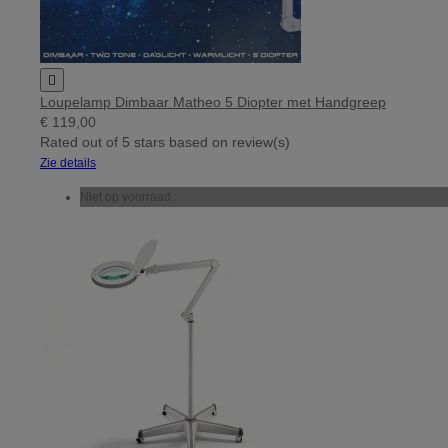

Loupelamp Dimbaar Matheo 5 Diopter met Handgreep
€ 119,00
Rated
out of 5 stars based on
review(s)
Zie details
Niet op voorraad