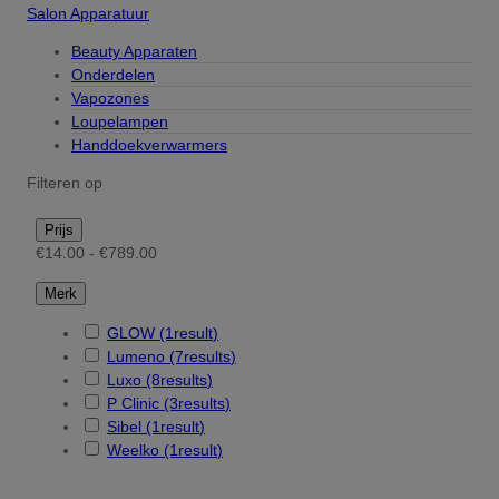
Salon Apparatuur
Beauty Apparaten
Onderdelen
Vapozones
Loupelampen
Handdoekverwarmers
Filteren op
Prijs
€14.00 - €789.00
Merk
GLOW
(1
result
)
Lumeno
(7
results
)
Luxo
(8
results
)
P Clinic
(3
results
)
Sibel
(1
result
)
Weelko
(1
result
)