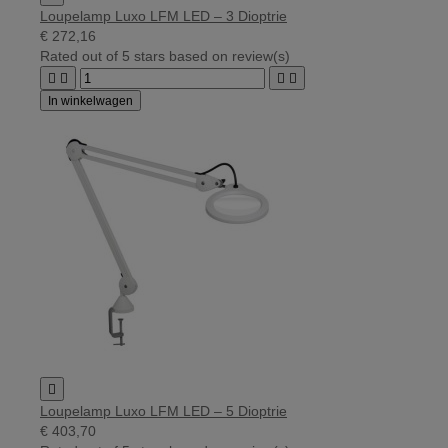
Loupelamp Luxo LFM LED – 3 Dioptrie
€ 272,16
Rated
out of 5 stars based on
review(s)




In winkelwagen

Loupelamp Luxo LFM LED – 5 Dioptrie
€ 403,70