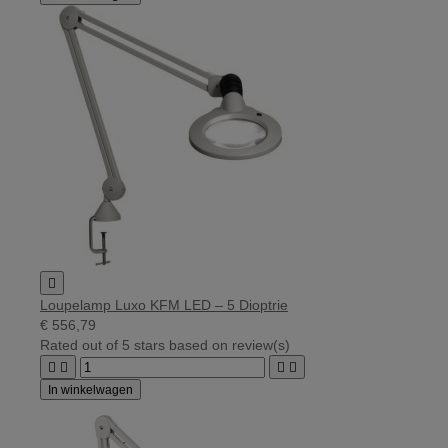

Loupelamp Luxo KFM LED – 5 Dioptrie
€ 556,79
Rated
out of 5 stars based on
review(s)




In winkelwagen