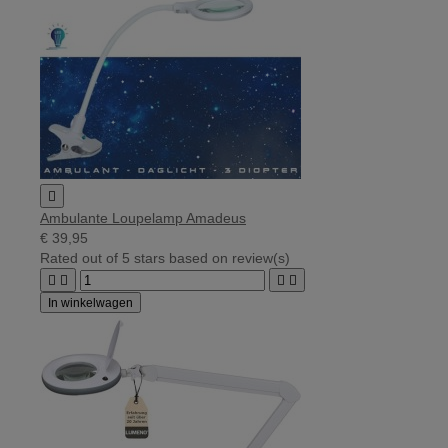

Ambulante Loupelamp Amadeus
€ 39,95
Rated
out of 5 stars based on
review(s)




In winkelwagen