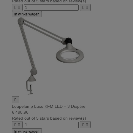
Rated
out of 5 stars based on
review(s)




In winkelwagen

Loupelamp Luxo KFM LED – 3 Dioptrie
€ 498,96
Rated
out of 5 stars based on
review(s)




In winkelwagen