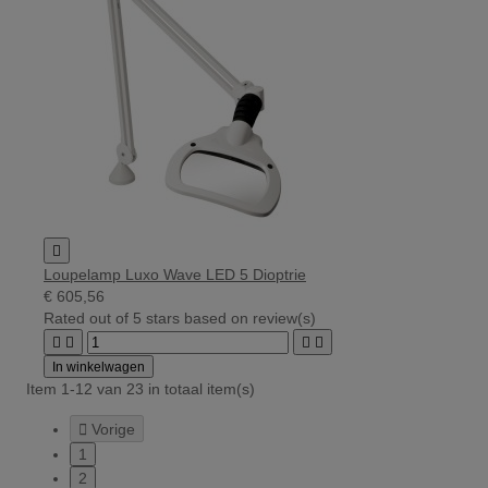

Loupelamp Luxo Wave LED 5 Dioptrie
€ 605,56
Rated
out of 5 stars based on
review(s)




In winkelwagen
Item 1-12 van 23 in totaal item(s)

Vorige
1
2